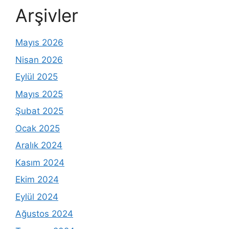
Arşivler
Mayıs 2026
Nisan 2026
Eylül 2025
Mayıs 2025
Şubat 2025
Ocak 2025
Aralık 2024
Kasım 2024
Ekim 2024
Eylül 2024
Ağustos 2024