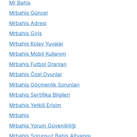
Mr Bahis
Mrbahis Güncel
Mrbahis Adresi
Mrbahis Giriş
Mrbahis Kolay Yuvalar
Mrbahis Mobil Kullanım
Mrbahis Futbol Oranları
Mrbahis Özel Oyunlar
Mrbahis Göçmenlik Sorunları
Mrbahis Sertifika Bilgileri
Mrbahis Yetkili Erişim
Mrbahis
Mrbahis Yorum Güvenilirliği
Mrbahis Sorunsuz Bahis Altyapısı