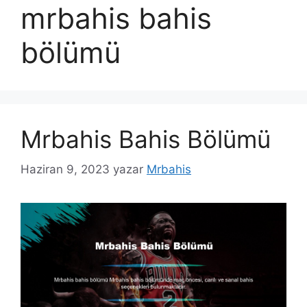
mrbahis bahis
bölümü
Mrbahis Bahis Bölümü
Haziran 9, 2023
yazar
Mrbahis