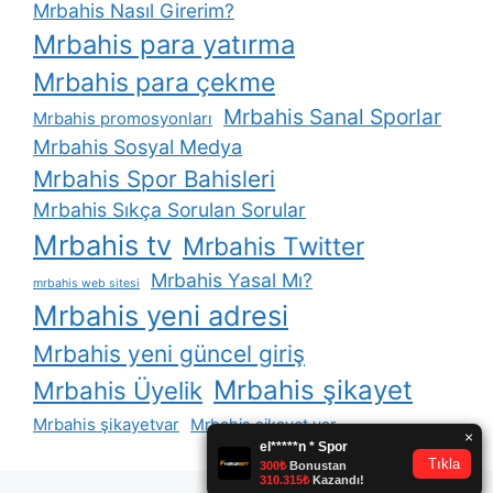
Mrbahis Nasıl Girerim?
Mrbahis para yatırma
Mrbahis para çekme
Mrbahis Sanal Sporlar
Mrbahis promosyonları
Mrbahis Sosyal Medya
Mrbahis Spor Bahisleri
Mrbahis Sıkça Sorulan Sorular
Mrbahis tv
Mrbahis Twitter
Mrbahis Yasal Mı?
mrbahis web sitesi
Mrbahis yeni adresi
Mrbahis yeni güncel giriş
Mrbahis şikayet
Mrbahis Üyelik
Mrbahis şikayetvar
Mrbahis şikayet var