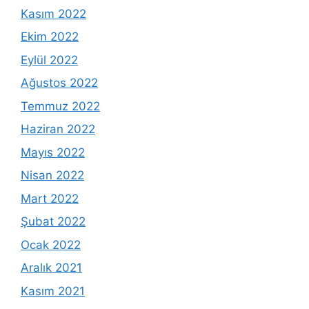
Kasım 2022
Ekim 2022
Eylül 2022
Ağustos 2022
Temmuz 2022
Haziran 2022
Mayıs 2022
Nisan 2022
Mart 2022
Şubat 2022
Ocak 2022
Aralık 2021
Kasım 2021