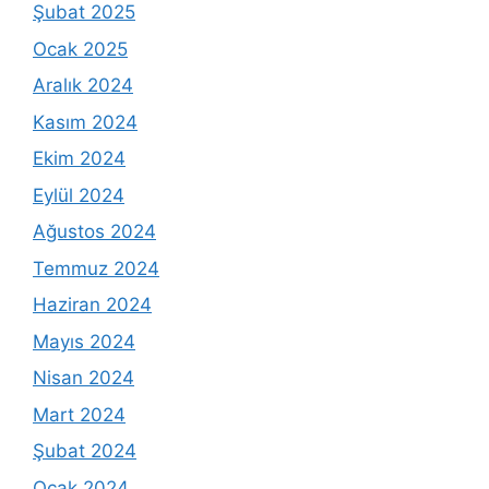
Şubat 2025
Ocak 2025
Aralık 2024
Kasım 2024
Ekim 2024
Eylül 2024
Ağustos 2024
Temmuz 2024
Haziran 2024
Mayıs 2024
Nisan 2024
Mart 2024
Şubat 2024
Ocak 2024