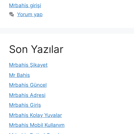
Mrbahis girişi
Yorum yap
Son Yazılar
Mrbahis Şikayet
Mr Bahis
Mrbahis Güncel
Mrbahis Adresi
Mrbahis Giriş
Mrbahis Kolay Yuvalar
Mrbahis Mobil Kullanım