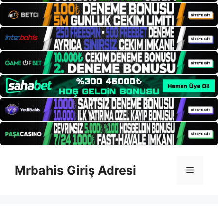
İçeriğe
atla
Mrbahis Giriş Adresi
Menü