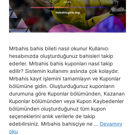
Mrbahis bahis bileti nasıl okunur Kullanıcı
hesabınızda oluşturduğunuz bahisleri takip
ederler. Mrbahis bahis kuponları nasıl takip
edilir? Sistemin kullanımı aslında çok kolaydır.
Mrbahis kayıt işlemini tamamlayın ve Kuponlar
bölümüne gidin. Oluşturduğunuz kuponların
durumuna göre Kuponlar bölümünden, Kazanan
Kuponlar bölümünden veya Kupon Kaybedenler
bölümünden oluşturduğunuz tüm kupon
seçeneklerini anlık verilerle de takip
edebilirsiniz. Mrbahis bahisçiye ne …
Devamını
oku