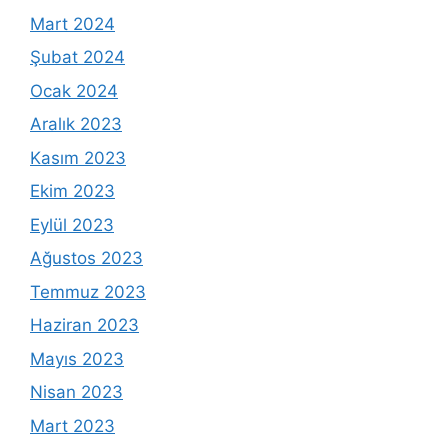
Mart 2024
Şubat 2024
Ocak 2024
Aralık 2023
Kasım 2023
Ekim 2023
Eylül 2023
Ağustos 2023
Temmuz 2023
Haziran 2023
Mayıs 2023
Nisan 2023
Mart 2023