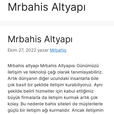
Mrbahis Altyapı
Mrbahis Altyapı
Ekim 27, 2022
yazar
Mrbahis
Mrbahis altyapı Mrbahis Altyapısı Günümüzü
iletişim ve teknoloji çağı olarak tanımlayabiliriz.
Artık dünyanın diğer ucundaki insanlarla bile
çok basit bir şekilde iletişim kurabiliyoruz. Aynı
şekilde belirli hizmetler için kabul ettiğimiz
büyük firmalarla da iletişim kurmak artık çok
kolay. Bu nedenle bahis siteleri de müşterilerle
güçlü bir iletişim ağı kurmalıdır. Ancak iletişimin