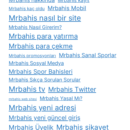
Mrbahis kayıt
Mrbahis Mobil
Mrbahis kaç oldu
Mrbahis nasıl bir site
Mrbahis Nasıl Girerim?
Mrbahis para yatırma
Mrbahis para çekme
Mrbahis Sanal Sporlar
Mrbahis promosyonları
Mrbahis Sosyal Medya
Mrbahis Spor Bahisleri
Mrbahis Sıkça Sorulan Sorular
Mrbahis tv
Mrbahis Twitter
Mrbahis Yasal Mı?
mrbahis web sitesi
Mrbahis yeni adresi
Mrbahis yeni güncel giriş
Mrbahis şikayet
Mrbahis Üyelik