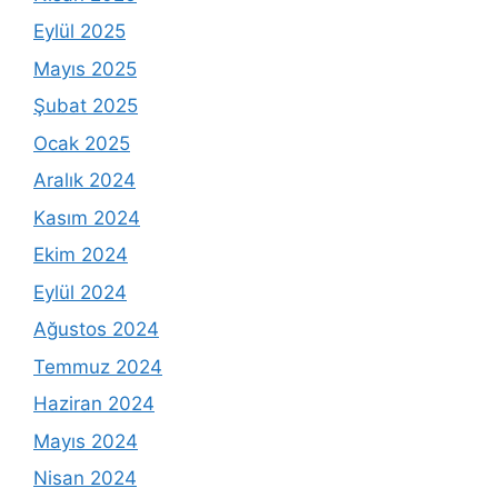
Eylül 2025
Mayıs 2025
Şubat 2025
Ocak 2025
Aralık 2024
Kasım 2024
Ekim 2024
Eylül 2024
Ağustos 2024
Temmuz 2024
Haziran 2024
Mayıs 2024
Nisan 2024