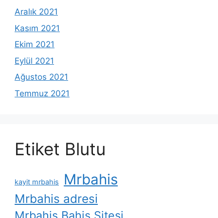
Aralık 2021
Kasım 2021
Ekim 2021
Eylül 2021
Ağustos 2021
Temmuz 2021
Etiket Blutu
Mrbahis
kayit mrbahis
Mrbahis adresi
Mrbahis Bahis Sitesi