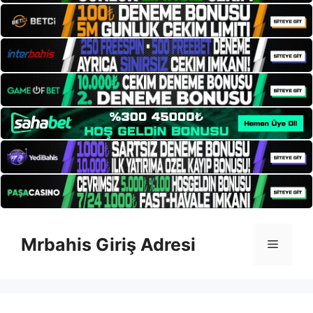
İçeriğe
atla
Mrbahis Giriş Adresi
Menü