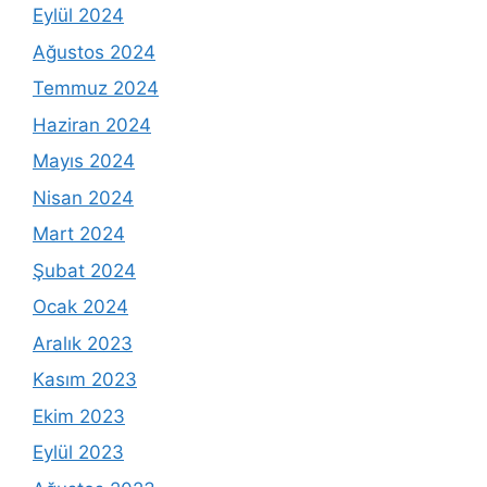
Eylül 2024
Ağustos 2024
Temmuz 2024
Haziran 2024
Mayıs 2024
Nisan 2024
Mart 2024
Şubat 2024
Ocak 2024
Aralık 2023
Kasım 2023
Ekim 2023
Eylül 2023