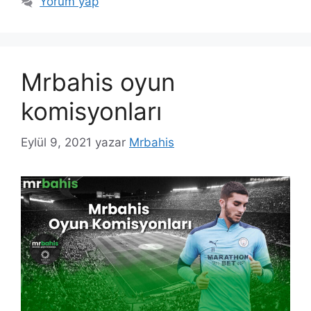
Yorum yap
Mrbahis oyun
komisyonları
Eylül 9, 2021
yazar
Mrbahis