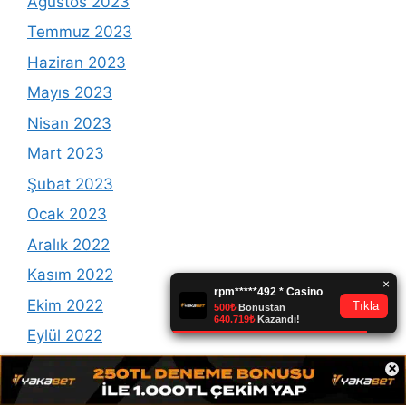
Ağustos 2023
Temmuz 2023
Haziran 2023
Mayıs 2023
Nisan 2023
Mart 2023
Şubat 2023
Ocak 2023
Aralık 2022
Kasım 2022
Ekim 2022
Eylül 2022
Ağustos 2022
×
Temmuz 2022