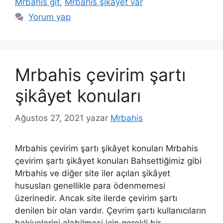
Mrbahis git
,
Mrbahis şikayet var
Yorum yap
Mrbahis çevirim şartı
şikâyet konuları
Ağustos 27, 2021
yazar
Mrbahis
Mrbahis çevirim şartı şikâyet konuları Mrbahis
çevirim şartı şikâyet konuları Bahsettiğimiz gibi
Mrbahis ve diğer site iler açılan şikâyet
hususları genellikle para ödenmemesi
üzerinedir. Ancak site ilerde çevirim şartı
denilen bir olan vardır. Çevrim şartı kullanıcıların
bakiyelerini alabilmesi için gerekli bir