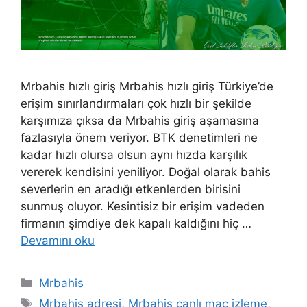
Mrbahis hızlı giriş Mrbahis hızlı giriş Türkiye’de
erişim sınırlandırmaları çok hızlı bir şekilde
karşımıza çıksa da Mrbahis giriş aşamasına
fazlasıyla önem veriyor. BTK denetimleri ne
kadar hızlı olursa olsun aynı hızda karşılık
vererek kendisini yeniliyor. Doğal olarak bahis
severlerin en aradığı etkenlerden birisini
sunmuş oluyor. Kesintisiz bir erişim vadeden
firmanın şimdiye dek kapalı kaldığını hiç …
Devamını oku
Kategoriler
Mrbahis
Etiketler
Mrbahis adresi
,
Mrbahis canlı maç izleme
,