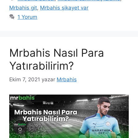
Mrbahis git
,
Mrbahis şikayet var
1 Yorum
Mrbahis Nasıl Para
Yatırabilirim?
Ekim 7, 2021
yazar
Mrbahis