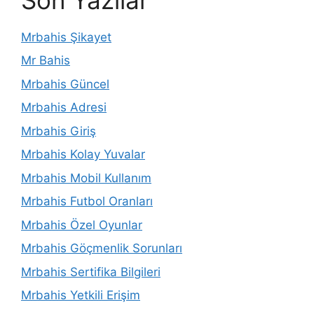
Mrbahis Şikayet
Mr Bahis
Mrbahis Güncel
Mrbahis Adresi
Mrbahis Giriş
Mrbahis Kolay Yuvalar
Mrbahis Mobil Kullanım
Mrbahis Futbol Oranları
Mrbahis Özel Oyunlar
Mrbahis Göçmenlik Sorunları
Mrbahis Sertifika Bilgileri
Mrbahis Yetkili Erişim