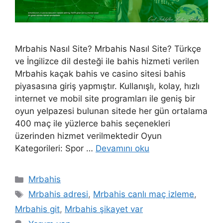
Mrbahis Nasıl Site? Mrbahis Nasıl Site? Türkçe
ve İngilizce dil desteği ile bahis hizmeti verilen
Mrbahis kaçak bahis ve casino sitesi bahis
piyasasına giriş yapmıştır. Kullanışlı, kolay, hızlı
internet ve mobil site programları ile geniş bir
oyun yelpazesi bulunan sitede her gün ortalama
400 maç ile yüzlerce bahis seçenekleri
üzerinden hizmet verilmektedir Oyun
Kategorileri: Spor …
Devamını oku
Kategoriler
Mrbahis
Etiketler
Mrbahis adresi
,
Mrbahis canlı maç izleme
,
Mrbahis git
,
Mrbahis şikayet var