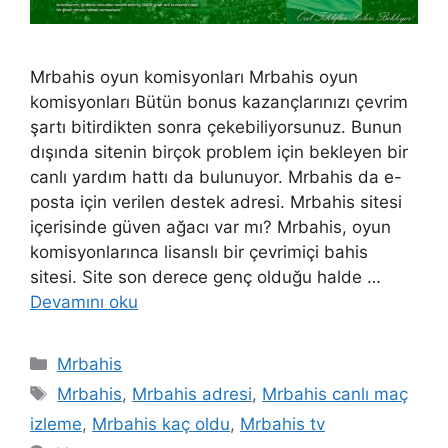
Mrbahis oyun komisyonları Mrbahis oyun
komisyonları Bütün bonus kazançlarınızı çevrim
şartı bitirdikten sonra çekebiliyorsunuz. Bunun
dışında sitenin birçok problem için bekleyen bir
canlı yardım hattı da bulunuyor. Mrbahis da e-
posta için verilen destek adresi. Mrbahis sitesi
içerisinde güven ağacı var mı? Mrbahis, oyun
komisyonlarınca lisanslı bir çevrimiçi bahis
sitesi. Site son derece genç olduğu halde …
Devamını oku
Kategoriler
Mrbahis
Etiketler
Mrbahis
,
Mrbahis adresi
,
Mrbahis canlı maç
izleme
,
Mrbahis kaç oldu
,
Mrbahis tv