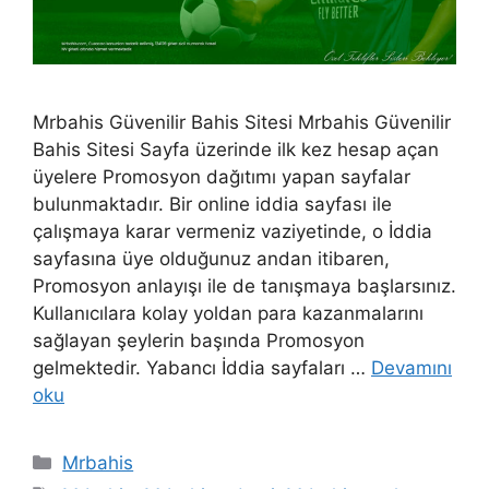
Mrbahis Güvenilir Bahis Sitesi Mrbahis Güvenilir
Bahis Sitesi Sayfa üzerinde ilk kez hesap açan
üyelere Promosyon dağıtımı yapan sayfalar
bulunmaktadır. Bir online iddia sayfası ile
çalışmaya karar vermeniz vaziyetinde, o İddia
sayfasına üye olduğunuz andan itibaren,
Promosyon anlayışı ile de tanışmaya başlarsınız.
Kullanıcılara kolay yoldan para kazanmalarını
sağlayan şeylerin başında Promosyon
gelmektedir. Yabancı İddia sayfaları …
Devamını
oku
Kategoriler
Mrbahis