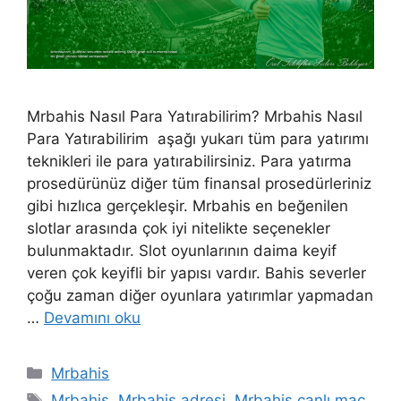
Mrbahis Nasıl Para Yatırabilirim? Mrbahis Nasıl
Para Yatırabilirim aşağı yukarı tüm para yatırımı
teknikleri ile para yatırabilirsiniz. Para yatırma
prosedürünüz diğer tüm finansal prosedürleriniz
gibi hızlıca gerçekleşir. Mrbahis en beğenilen
slotlar arasında çok iyi nitelikte seçenekler
bulunmaktadır. Slot oyunlarının daima keyif
veren çok keyifli bir yapısı vardır. Bahis severler
çoğu zaman diğer oyunlara yatırımlar yapmadan
…
Devamını oku
Kategoriler
Mrbahis
Etiketler
Mrbahis
,
Mrbahis adresi
,
Mrbahis canlı maç