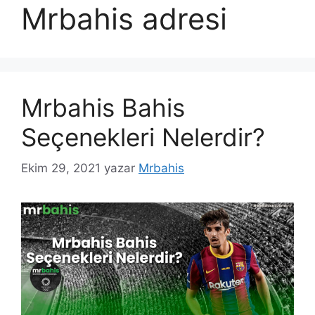
Mrbahis adresi
Mrbahis Bahis
Seçenekleri Nelerdir?
Ekim 29, 2021
yazar
Mrbahis