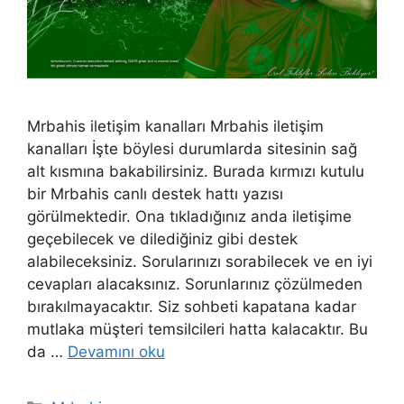
Mrbahis iletişim kanalları Mrbahis iletişim
kanalları İşte böylesi durumlarda sitesinin sağ
alt kısmına bakabilirsiniz. Burada kırmızı kutulu
bir Mrbahis canlı destek hattı yazısı
görülmektedir. Ona tıkladığınız anda iletişime
geçebilecek ve dilediğiniz gibi destek
alabileceksiniz. Sorularınızı sorabilecek ve en iyi
cevapları alacaksınız. Sorunlarınız çözülmeden
bırakılmayacaktır. Siz sohbeti kapatana kadar
mutlaka müşteri temsilcileri hatta kalacaktır. Bu
da …
Devamını oku
Kategoriler