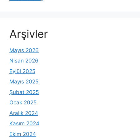
Arşivler
Mayıs 2026
Nisan 2026
Eylül 2025
Mayıs 2025
Şubat 2025
Ocak 2025
Aralık 2024
Kasım 2024
Ekim 2024