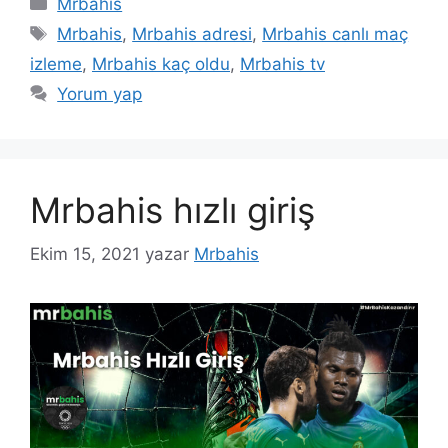
Mrbahis
Etiketler
Mrbahis
,
Mrbahis adresi
,
Mrbahis canlı maç
izleme
,
Mrbahis kaç oldu
,
Mrbahis tv
Yorum yap
Mrbahis hızlı giriş
Ekim 15, 2021
yazar
Mrbahis