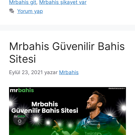
Mrbahis git
,
Mrbahis şikayet var
Yorum yap
Mrbahis Güvenilir Bahis
Sitesi
Eylül 23, 2021
yazar
Mrbahis