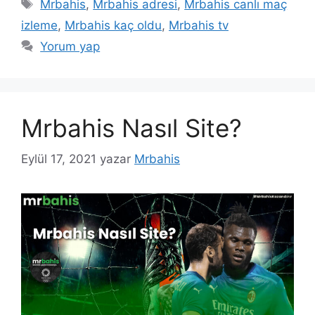
Etiketler
Mrbahis
,
Mrbahis adresi
,
Mrbahis canlı maç
izleme
,
Mrbahis kaç oldu
,
Mrbahis tv
Yorum yap
Mrbahis Nasıl Site?
Eylül 17, 2021
yazar
Mrbahis