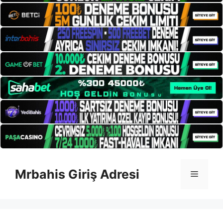
İçeriğe
atla
Mrbahis Giriş Adresi
Menü