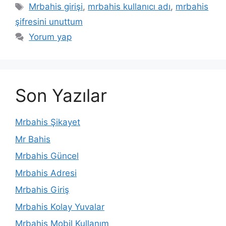
Etiketler
Mrbahis girişi
,
mrbahis kullanıcı adı
,
mrbahis
şifresini unuttum
Yorum yap
Son Yazılar
Mrbahis Şikayet
Mr Bahis
Mrbahis Güncel
Mrbahis Adresi
Mrbahis Giriş
Mrbahis Kolay Yuvalar
Mrbahis Mobil Kullanım