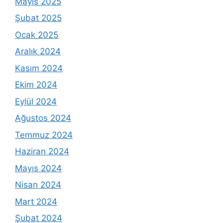
Mayıs 2025
Şubat 2025
Ocak 2025
Aralık 2024
Kasım 2024
Ekim 2024
Eylül 2024
Ağustos 2024
Temmuz 2024
Haziran 2024
Mayıs 2024
Nisan 2024
Mart 2024
Şubat 2024