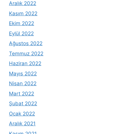
Aralık 2022
Kasım 2022
Ekim 2022
Eylül 2022
Ağustos 2022
Temmuz 2022
Haziran 2022
Mayıs 2022
Nisan 2022
Mart 2022
Şubat 2022
Ocak 2022
Aralık 2021
Kasım 2021