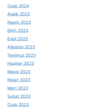
Ocak 2024
Aralık 2023
Kasım 2023
Ekim 2023
Eylül 2023
Ağustos 2023
Temmuz 2023
Haziran 2023
Mayıs 2023
Nisan 2023
Mart 2023
Şubat 2023
Ocak 2023