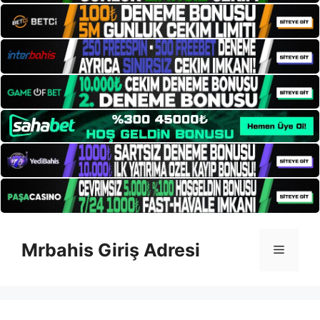
İçeriğe
atla
Mrbahis Giriş Adresi
Menü