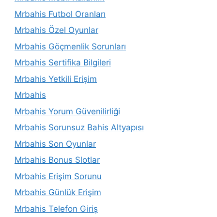
Mrbahis Futbol Oranları
Mrbahis Özel Oyunlar
Mrbahis Göçmenlik Sorunları
Mrbahis Sertifika Bilgileri
Mrbahis Yetkili Erişim
Mrbahis
Mrbahis Yorum Güvenilirliği
Mrbahis Sorunsuz Bahis Altyapısı
Mrbahis Son Oyunlar
Mrbahis Bonus Slotlar
Mrbahis Erişim Sorunu
Mrbahis Günlük Erişim
Mrbahis Telefon Giriş