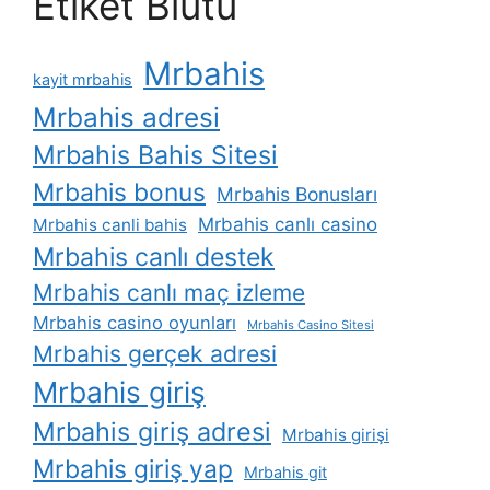
Etiket Blutu
Mrbahis
kayit mrbahis
Mrbahis adresi
Mrbahis Bahis Sitesi
Mrbahis bonus
Mrbahis Bonusları
Mrbahis canlı casino
Mrbahis canli bahis
Mrbahis canlı destek
Mrbahis canlı maç izleme
Mrbahis casino oyunları
Mrbahis Casino Sitesi
Mrbahis gerçek adresi
Mrbahis giriş
Mrbahis giriş adresi
Mrbahis girişi
Mrbahis giriş yap
Mrbahis git