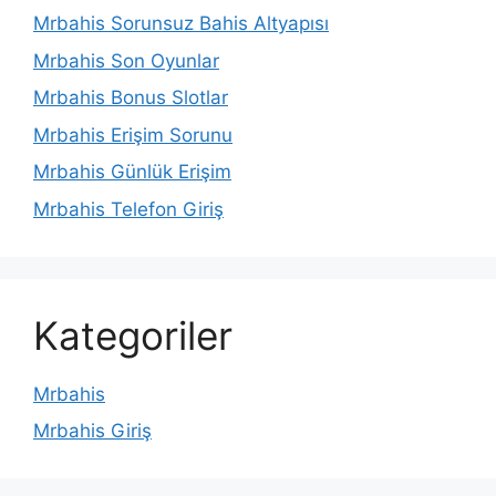
Mrbahis Sorunsuz Bahis Altyapısı
Mrbahis Son Oyunlar
Mrbahis Bonus Slotlar
Mrbahis Erişim Sorunu
Mrbahis Günlük Erişim
Mrbahis Telefon Giriş
Kategoriler
Mrbahis
Mrbahis Giriş