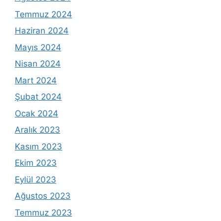
Temmuz 2024
Haziran 2024
Mayıs 2024
Nisan 2024
Mart 2024
Şubat 2024
Ocak 2024
Aralık 2023
Kasım 2023
Ekim 2023
Eylül 2023
Ağustos 2023
Temmuz 2023