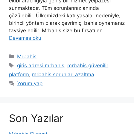
ekibi aracılığıyla geniş bir hizmet yelpazesi
sunmaktadır. Tüm sorunlarınız anında
çözülebilir. Ülkemizdeki katı yasalar nedeniyle,
birincil yöntem olarak çevrimiçi bahis oynamanız
tavsiye edilir. Mrbahis size bu fırsatı en …
Devamını oku
Kategoriler
Mrbahis
Etiketler
giris adresi mrbahis
,
mrbahis güvenilir
platform
,
mrbahis sorunları azaltma
Yorum yap
Son Yazılar