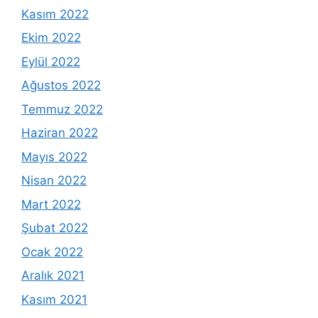
Kasım 2022
Ekim 2022
Eylül 2022
Ağustos 2022
Temmuz 2022
Haziran 2022
Mayıs 2022
Nisan 2022
Mart 2022
Şubat 2022
Ocak 2022
Aralık 2021
Kasım 2021