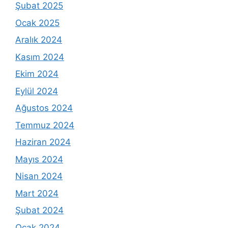
Şubat 2025
Ocak 2025
Aralık 2024
Kasım 2024
Ekim 2024
Eylül 2024
Ağustos 2024
Temmuz 2024
Haziran 2024
Mayıs 2024
Nisan 2024
Mart 2024
Şubat 2024
Ocak 2024