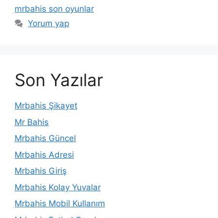
mrbahis son oyunlar
Yorum yap
Son Yazılar
Mrbahis Şikayet
Mr Bahis
Mrbahis Güncel
Mrbahis Adresi
Mrbahis Giriş
Mrbahis Kolay Yuvalar
Mrbahis Mobil Kullanım