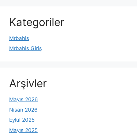
Kategoriler
Mrbahis
Mrbahis Giriş
Arşivler
Mayıs 2026
Nisan 2026
Eylül 2025
Mayıs 2025