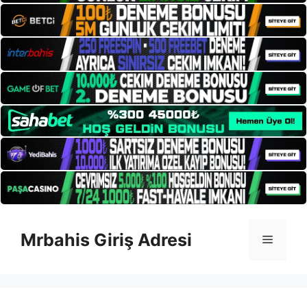
İçeriğe
atla
Mrbahis Giriş Adresi
Menü