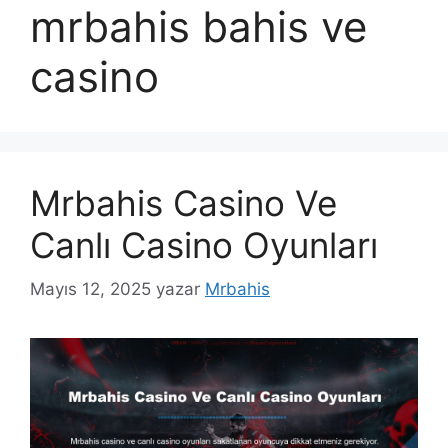
mrbahis bahis ve
casino
Mrbahis Casino Ve
Canlı Casino Oyunları
Mayıs 12, 2025
yazar
Mrbahis