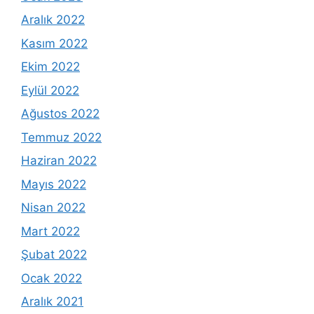
Aralık 2022
Kasım 2022
Ekim 2022
Eylül 2022
Ağustos 2022
Temmuz 2022
Haziran 2022
Mayıs 2022
Nisan 2022
Mart 2022
Şubat 2022
Ocak 2022
Aralık 2021