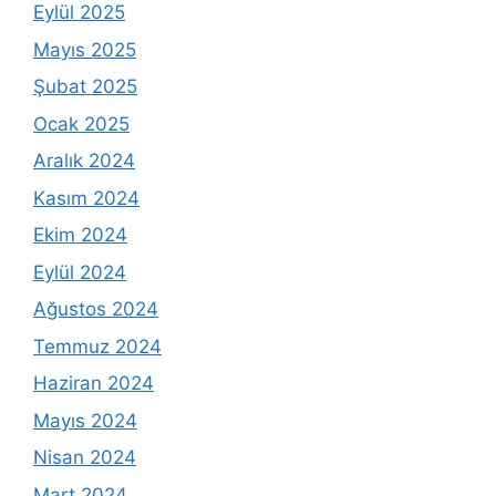
Eylül 2025
Mayıs 2025
Şubat 2025
Ocak 2025
Aralık 2024
Kasım 2024
Ekim 2024
Eylül 2024
Ağustos 2024
Temmuz 2024
Haziran 2024
Mayıs 2024
Nisan 2024
Mart 2024