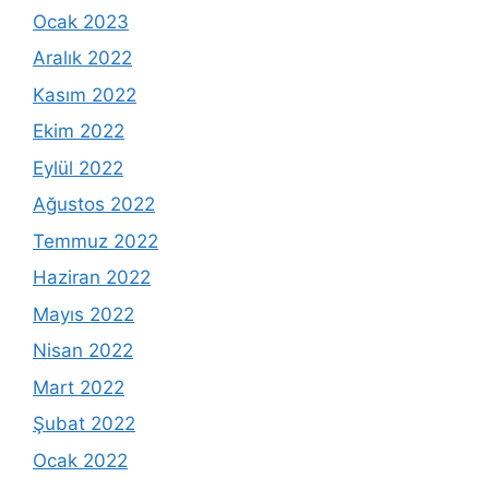
Ocak 2023
Aralık 2022
Kasım 2022
Ekim 2022
Eylül 2022
Ağustos 2022
Temmuz 2022
Haziran 2022
Mayıs 2022
Nisan 2022
Mart 2022
Şubat 2022
Ocak 2022