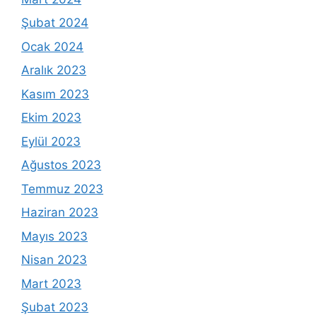
Şubat 2024
Ocak 2024
Aralık 2023
Kasım 2023
Ekim 2023
Eylül 2023
Ağustos 2023
Temmuz 2023
Haziran 2023
Mayıs 2023
Nisan 2023
Mart 2023
Şubat 2023