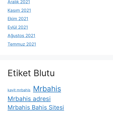
Aralık 2021
Kasım 2021
Ekim 2021
Eylül 2021
Ağustos 2021
Temmuz 2021
Etiket Blutu
Mrbahis
kayit mrbahis
Mrbahis adresi
Mrbahis Bahis Sitesi