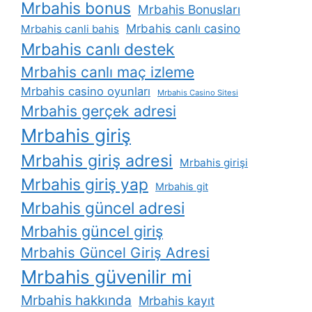
Mrbahis bonus
Mrbahis Bonusları
Mrbahis canlı casino
Mrbahis canli bahis
Mrbahis canlı destek
Mrbahis canlı maç izleme
Mrbahis casino oyunları
Mrbahis Casino Sitesi
Mrbahis gerçek adresi
Mrbahis giriş
Mrbahis giriş adresi
Mrbahis girişi
Mrbahis giriş yap
Mrbahis git
Mrbahis güncel adresi
Mrbahis güncel giriş
Mrbahis Güncel Giriş Adresi
Mrbahis güvenilir mi
Mrbahis hakkında
Mrbahis kayıt