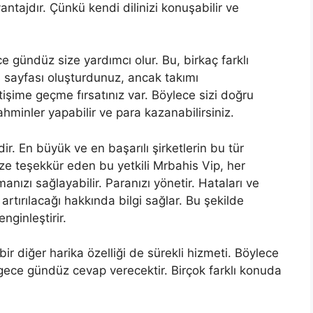
tajdır. Çünkü kendi dilinizi konuşabilir ve
 gündüz size yardımcı olur. Bu, birkaç farklı
is sayfası oluşturdunuz, ancak takımı
şime geçme fırsatınız var. Böylece sizi doğru
minler yapabilir ve para kazanabilirsiniz.
. En büyük ve en başarılı şirketlerin bu tür
ze teşekkür eden bu yetkili Mrbahis Vip, her
ızı sağlayabilir. Paranızı yönetir. Hataları ve
ı artırılacağı hakkında bilgi sağlar. Bu şekilde
nginleştirir.
ir diğer harika özelliği de sürekli hizmeti. Böylece
ece gündüz cevap verecektir. Birçok farklı konuda