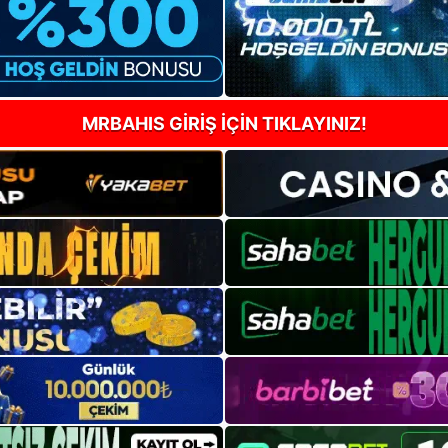
MRBAHIS GİRİŞ İÇİN TIKLAYINIZ!