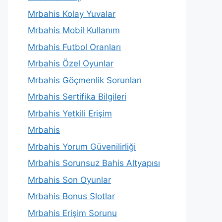
Mrbahis Kolay Yuvalar
Mrbahis Mobil Kullanım
Mrbahis Futbol Oranları
Mrbahis Özel Oyunlar
Mrbahis Göçmenlik Sorunları
Mrbahis Sertifika Bilgileri
Mrbahis Yetkili Erişim
Mrbahis
Mrbahis Yorum Güvenilirliği
Mrbahis Sorunsuz Bahis Altyapısı
Mrbahis Son Oyunlar
Mrbahis Bonus Slotlar
Mrbahis Erişim Sorunu