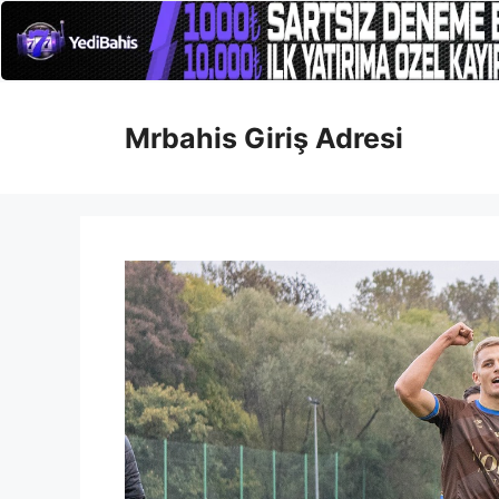
İçeriğe
atla
Mrbahis Giriş Adresi