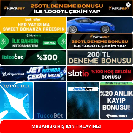
×
MRBAHIS GİRİŞ İÇİN TIKLAYINIZ!