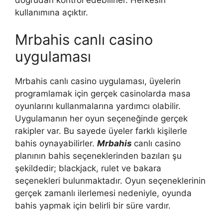
kullanımına açıktır.
Mrbahis canlı casino
uygulaması
Mrbahis canlı casino uygulaması, üyelerin
programlamak için gerçek casinolarda masa
oyunlarını kullanmalarına yardımcı olabilir.
Uygulamanın her oyun seçeneğinde gerçek
rakipler var. Bu sayede üyeler farklı kişilerle
bahis oynayabilirler.
Mrbahis
canlı casino
planının bahis seçeneklerinden bazıları şu
şekildedir; blackjack, rulet ve bakara
seçenekleri bulunmaktadır. Oyun seçeneklerinin
gerçek zamanlı ilerlemesi nedeniyle, oyunda
bahis yapmak için belirli bir süre vardır.