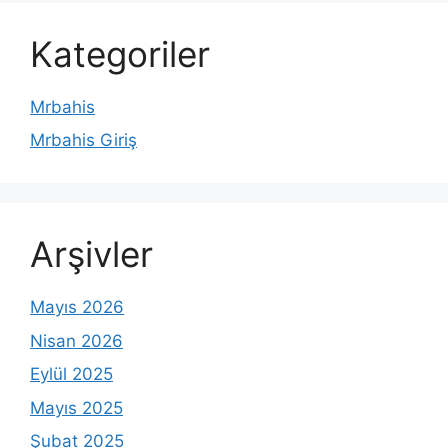
Kategoriler
Mrbahis
Mrbahis Giriş
Arşivler
Mayıs 2026
Nisan 2026
Eylül 2025
Mayıs 2025
Şubat 2025