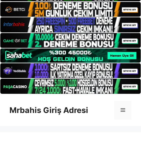
İçeriğe
atla
Mrbahis Giriş Adresi
Menü