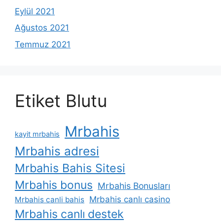
Eylül 2021
Ağustos 2021
Temmuz 2021
Etiket Blutu
Mrbahis
kayit mrbahis
Mrbahis adresi
Mrbahis Bahis Sitesi
Mrbahis bonus
Mrbahis Bonusları
Mrbahis canlı casino
Mrbahis canli bahis
Mrbahis canlı destek