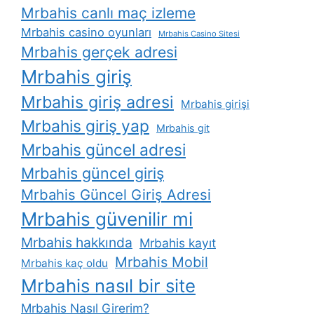
Mrbahis canlı maç izleme
Mrbahis casino oyunları
Mrbahis Casino Sitesi
Mrbahis gerçek adresi
Mrbahis giriş
Mrbahis giriş adresi
Mrbahis girişi
Mrbahis giriş yap
Mrbahis git
Mrbahis güncel adresi
Mrbahis güncel giriş
Mrbahis Güncel Giriş Adresi
Mrbahis güvenilir mi
Mrbahis hakkında
Mrbahis kayıt
Mrbahis Mobil
Mrbahis kaç oldu
Mrbahis nasıl bir site
Mrbahis Nasıl Girerim?