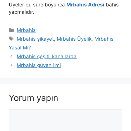
Üyeler bu süre boyunca
Mrbahis Adresi
bahis
yapmalıdır.
Kategoriler
Mrbahis
Etiketler
Mrbahis şikayet
,
Mrbahis Üyelik
,
Mrbahis
Yasal Mı?
Mrbahis çeşitli kanallarda
Mrbahis güvenli mi
Yorum yapın
Yorum