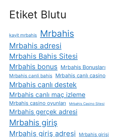
Etiket Blutu
Mrbahis
kayit mrbahis
Mrbahis adresi
Mrbahis Bahis Sitesi
Mrbahis bonus
Mrbahis Bonusları
Mrbahis canlı casino
Mrbahis canli bahis
Mrbahis canlı destek
Mrbahis canlı maç izleme
Mrbahis casino oyunları
Mrbahis Casino Sitesi
Mrbahis gerçek adresi
Mrbahis giriş
Mrbahis giriş adresi
Mrbahis girişi