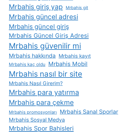
Mrbahis giriş yap
Mrbahis git
Mrbahis güncel adresi
Mrbahis güncel giriş
Mrbahis Güncel Giriş Adresi
Mrbahis güvenilir mi
Mrbahis hakkında
Mrbahis kayıt
Mrbahis Mobil
Mrbahis kaç oldu
Mrbahis nasıl bir site
Mrbahis Nasıl Girerim?
Mrbahis para yatırma
Mrbahis para çekme
Mrbahis Sanal Sporlar
Mrbahis promosyonları
Mrbahis Sosyal Medya
Mrbahis Spor Bahisleri