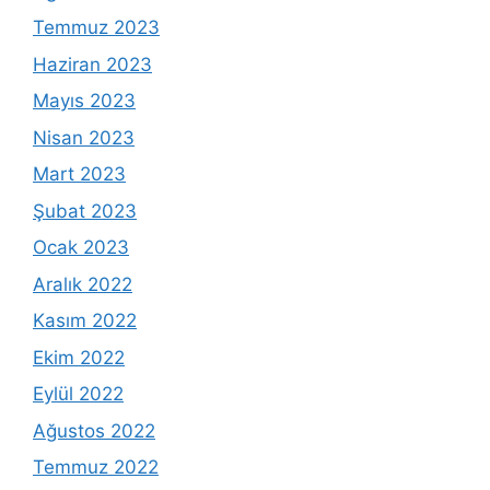
Temmuz 2023
Haziran 2023
Mayıs 2023
Nisan 2023
Mart 2023
Şubat 2023
Ocak 2023
Aralık 2022
Kasım 2022
Ekim 2022
Eylül 2022
Ağustos 2022
Temmuz 2022