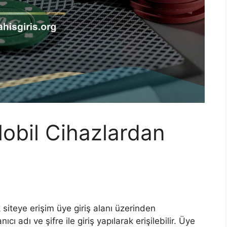
obil Cihazlardan
siteye erişim üye giriş alanı üzerinden
 adı ve şifre ile giriş yapılarak erişilebilir. Üye