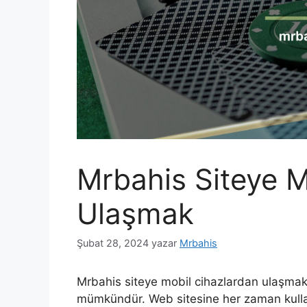
Mrbahis Siteye M
Ulaşmak
Şubat 28, 2024
yazar
Mrbahis
Mrbahis siteye mobil cihazlardan ulaşmak 
mümkündür. Web sitesine her zaman kullanıcı