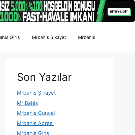
ahis Giriş
Mrbahis Şikayet
Mrbahis
Son Yazılar
Mrbahis Şikayet
Mr Bahis
Mrbahis Güncel
Mrbahis Adresi
Mrbahis Giriş