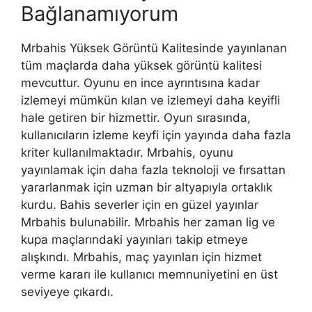
Bağlanamıyorum
Mrbahis Yüksek Görüntü Kalitesinde yayınlanan
tüm maçlarda daha yüksek görüntü kalitesi
mevcuttur. Oyunu en ince ayrıntısına kadar
izlemeyi mümkün kılan ve izlemeyi daha keyifli
hale getiren bir hizmettir. Oyun sırasında,
kullanıcıların izleme keyfi için yayında daha fazla
kriter kullanılmaktadır. Mrbahis, oyunu
yayınlamak için daha fazla teknoloji ve fırsattan
yararlanmak için uzman bir altyapıyla ortaklık
kurdu. Bahis severler için en güzel yayınlar
Mrbahis bulunabilir. Mrbahis her zaman lig ve
kupa maçlarındaki yayınları takip etmeye
alışkındı. Mrbahis, maç yayınları için hizmet
verme kararı ile kullanıcı memnuniyetini en üst
seviyeye çıkardı.