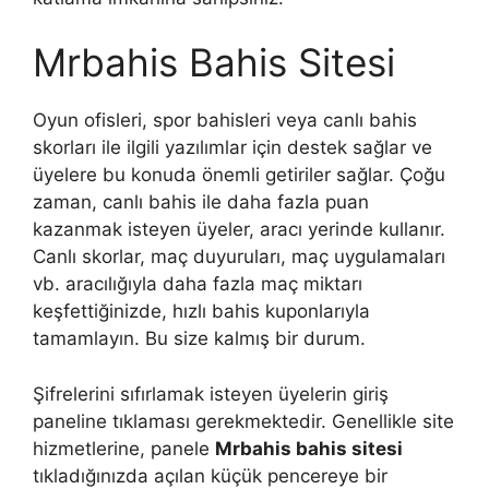
Mrbahis Bahis Sitesi
Oyun ofisleri, spor bahisleri veya canlı bahis
skorları ile ilgili yazılımlar için destek sağlar ve
üyelere bu konuda önemli getiriler sağlar. Çoğu
zaman, canlı bahis ile daha fazla puan
kazanmak isteyen üyeler, aracı yerinde kullanır.
Canlı skorlar, maç duyuruları, maç uygulamaları
vb. aracılığıyla daha fazla maç miktarı
keşfettiğinizde, hızlı bahis kuponlarıyla
tamamlayın. Bu size kalmış bir durum.
Şifrelerini sıfırlamak isteyen üyelerin giriş
paneline tıklaması gerekmektedir. Genellikle site
hizmetlerine, panele
Mrbahis bahis sitesi
tıkladığınızda açılan küçük pencereye bir