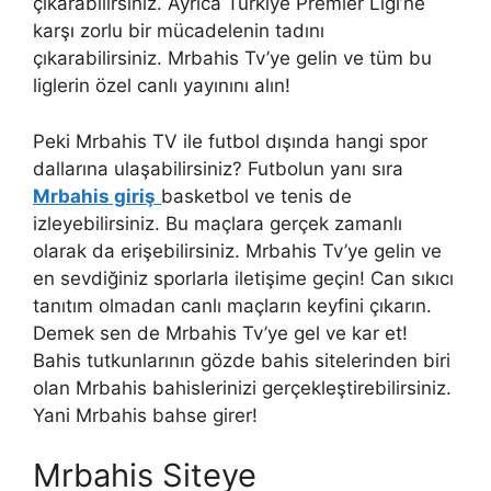
çıkarabilirsiniz. Ayrıca Türkiye Premier Ligi’ne
karşı zorlu bir mücadelenin tadını
çıkarabilirsiniz. Mrbahis Tv’ye gelin ve tüm bu
liglerin özel canlı yayınını alın!
Peki Mrbahis TV ile futbol dışında hangi spor
dallarına ulaşabilirsiniz? Futbolun yanı sıra
Mrbahis giriş
basketbol ve tenis de
izleyebilirsiniz. Bu maçlara gerçek zamanlı
olarak da erişebilirsiniz. Mrbahis Tv’ye gelin ve
en sevdiğiniz sporlarla iletişime geçin! Can sıkıcı
tanıtım olmadan canlı maçların keyfini çıkarın.
Demek sen de Mrbahis Tv’ye gel ve kar et!
Bahis tutkunlarının gözde bahis sitelerinden biri
olan Mrbahis bahislerinizi gerçekleştirebilirsiniz.
Yani Mrbahis bahse girer!
Mrbahis Siteye