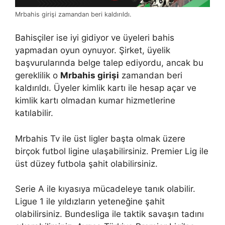
Mrbahis girişi zamandan beri kaldırıldı.
Bahisçiler ise iyi gidiyor ve üyeleri bahis
yapmadan oyun oynuyor. Şirket, üyelik
başvurularında belge talep ediyordu, ancak bu
gereklilik o
Mrbahis girişi
zamandan beri
kaldırıldı. Üyeler kimlik kartı ile hesap açar ve
kimlik kartı olmadan kumar hizmetlerine
katılabilir.
Mrbahis Tv ile üst ligler başta olmak üzere
birçok futbol ligine ulaşabilirsiniz. Premier Lig ile
üst düzey futbola şahit olabilirsiniz.
Serie A ile kıyasıya mücadeleye tanık olabilir.
Ligue 1 ile yıldızların yeteneğine şahit
olabilirsiniz. Bundesliga ile taktik savaşın tadını