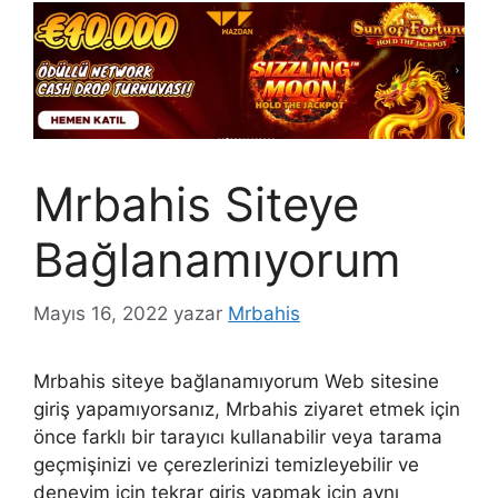
Mrbahis Siteye
Bağlanamıyorum
Mayıs 16, 2022
yazar
Mrbahis
Mrbahis siteye bağlanamıyorum Web sitesine
giriş yapamıyorsanız, Mrbahis ziyaret etmek için
önce farklı bir tarayıcı kullanabilir veya tarama
geçmişinizi ve çerezlerinizi temizleyebilir ve
deneyim için tekrar giriş yapmak için aynı