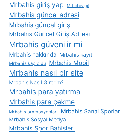
Mrbahis giriş yap
Mrbahis git
Mrbahis güncel adresi
Mrbahis güncel giriş
Mrbahis Güncel Giriş Adresi
Mrbahis güvenilir mi
Mrbahis hakkında
Mrbahis kayıt
Mrbahis Mobil
Mrbahis kaç oldu
Mrbahis nasıl bir site
Mrbahis Nasıl Girerim?
Mrbahis para yatırma
Mrbahis para çekme
Mrbahis Sanal Sporlar
Mrbahis promosyonları
Mrbahis Sosyal Medya
Mrbahis Spor Bahisleri