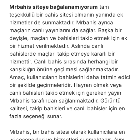
Mrbahis siteye bağalanamıyorum
tam
teşekküllü bir bahis sitesi olmanın yanında ek
hizmetler de sunmaktadır. Mrbahis ayrıca
maçların canlı yayınlarını da sağlar. Başka bir
deyişle, maçları ve bahisleri takip etmek için ek
bir hizmet verilmektedir. Aslında canlı
bahislerde maçları takip etmeye kararlı bir
hizmettir. Canlı bahis sırasında herhangi bir
karışıklığın önüne geçilmesi sağlanmaktadır.
Amaç, kullanıcıların bahislerini daha tatmin edici
bir şekilde geçirmeleridir. Hayran olmak veya
canlı bahisleri takip etmek için gereken yayın
Mrbahis tarafından sağlanmaktadır. Görüntü
kalitesi, takip bahisleri ve canlı bahisler için en
fazla seçeneği sunar.
Mrbahis, bir bahis sitesi olarak kullanıcılara en
iyi seçenekleri ve hizmetleri sunmaktadır. Aynı