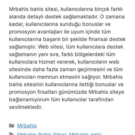
Mrbahis bahis sitesi, kullanıcılarına birçok farklı
alanda detaylı destek sağlamaktadır. O zamana
kadar, kullanıcılarına sunduğu bonuslar ve
promosyon avantajları ile uyum içinde tüm
kullanıcılarına başarılı bir şekilde finansal destek
sağlamıştır. Web sitesi, tüm kullanıcılara destek
sağlamanın yanı sıra, farklı bölgelerdeki tüm
kullanıcılara hizmet vererek, kullanıcıların web
sitesinde daha fazla zaman geçirmesini ve tüm
kullanıcıları memnun etmesini sağlıyor. Mrbahis
bahis sitesinin kullanıcılarına ilettiği bonuslar ve
promosyon fırsatları günümüzde Mrbahis siteye
bağlanamıyorum tüm kullanıcılar tarafından
sevilmektedir.
Kategoriler
Mrbahis
Etiketler
Mrbahis Bahis Sitesi
,
Mrbahis girişi