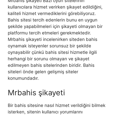
Mrbahis şikayeti Bazı oyun sitelerinin
kullanıcılara hizmet verirken şikayet edildiğini,
kaliteli hizmet vermediklerini görebiliyoruz.
Bahis sitesi tercih edenlerin bunu en uygun
şekilde yapabilmeleri için şikayeti olmayan bir
platformu tercih etmeleri gerekmektedir.
Mrbahis şikayeti incelenirken siteden bahis
oynamak isteyenler sorunsuz bir şekilde
oynayabilir çünkü bahis sitesi hizmetle ilgili
herhangi bir sorunu olmayan ve şikayet
edilmeyen bahis sitelerinden biridir. Bahis
siteleri önde gelen gelişmiş siteler
konumundadır.
Mrbahis şikayeti
Bir bahis sitesine nasıl hizmet verildiğini bilmek
isterken, sitenin kullanıcı yorumlarını