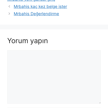
Mrbahis kaç kez belge ister
Mrbahis Değerlendirme
Yorum yapın
Yorum