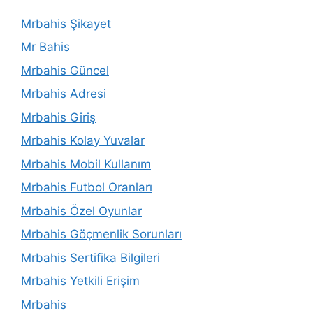
Mrbahis Şikayet
Mr Bahis
Mrbahis Güncel
Mrbahis Adresi
Mrbahis Giriş
Mrbahis Kolay Yuvalar
Mrbahis Mobil Kullanım
Mrbahis Futbol Oranları
Mrbahis Özel Oyunlar
Mrbahis Göçmenlik Sorunları
Mrbahis Sertifika Bilgileri
Mrbahis Yetkili Erişim
Mrbahis