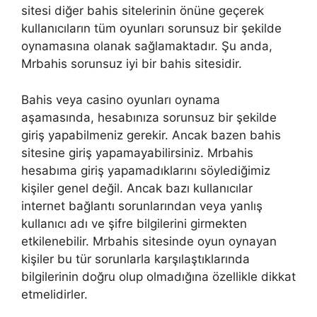
sitesi diğer bahis sitelerinin önüne geçerek
kullanıcıların tüm oyunları sorunsuz bir şekilde
oynamasına olanak sağlamaktadır. Şu anda,
Mrbahis sorunsuz iyi bir bahis sitesidir.
Bahis veya casino oyunları oynama
aşamasında, hesabınıza sorunsuz bir şekilde
giriş yapabilmeniz gerekir. Ancak bazen bahis
sitesine giriş yapamayabilirsiniz. Mrbahis
hesabıma giriş yapamadıklarını söylediğimiz
kişiler genel değil. Ancak bazı kullanıcılar
internet bağlantı sorunlarından veya yanlış
kullanıcı adı ve şifre bilgilerini girmekten
etkilenebilir. Mrbahis sitesinde oyun oynayan
kişiler bu tür sorunlarla karşılaştıklarında
bilgilerinin doğru olup olmadığına özellikle dikkat
etmelidirler.