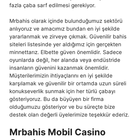
fazla çaba sarf edilmesi gerekiyor.
Mrbahis olarak içinde bulunduğumuz sektörü
anlıyoruz ve amacımız bundan en iyi şekilde
yararlanmak ve zirveye çıkmak. Güvenilir bahis
siteleri listesinde yer aldığımız için gerçekten
minnettarız. Elbette güven önemlidir. Sadece
oyunlarda değil, her alanda veya endüstride
insanların güvenini kazanmak önemlidir.
Müşterilerimizin ihtiyaçlarını en iyi şekilde
karşılamak ve güvenilir bir ortamda uzun süreli
konukseverlik sunmak için her türlü çabayı
gösteriyoruz. Bu da büyüyen bir firma
olduğumuzu gösteriyor ve bu süreçte bize
destek olan değerli üyelerimize teşekkür ederiz.
Mrbahis Mobil Casino