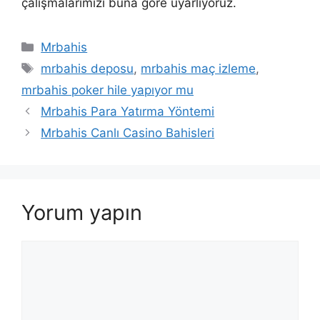
çalışmalarımızı buna göre uyarlıyoruz.
Kategoriler
Mrbahis
Etiketler
mrbahis deposu
,
mrbahis maç izleme
,
mrbahis poker hile yapıyor mu
Mrbahis Para Yatırma Yöntemi
Mrbahis Canlı Casino Bahisleri
Yorum yapın
Yorum