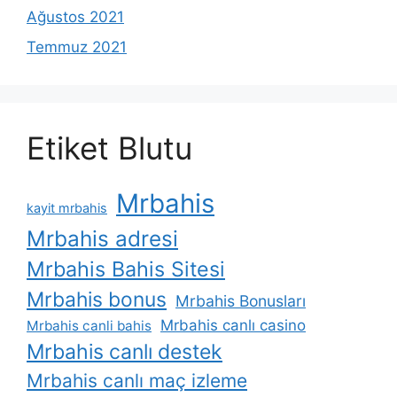
Ağustos 2021
Temmuz 2021
Etiket Blutu
Mrbahis
kayit mrbahis
Mrbahis adresi
Mrbahis Bahis Sitesi
Mrbahis bonus
Mrbahis Bonusları
Mrbahis canlı casino
Mrbahis canli bahis
Mrbahis canlı destek
Mrbahis canlı maç izleme