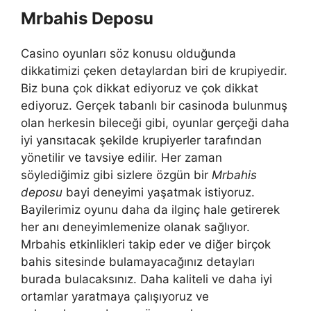
Mrbahis Deposu
Casino oyunları söz konusu olduğunda
dikkatimizi çeken detaylardan biri de krupiyedir.
Biz buna çok dikkat ediyoruz ve çok dikkat
ediyoruz. Gerçek tabanlı bir casinoda bulunmuş
olan herkesin bileceği gibi, oyunlar gerçeği daha
iyi yansıtacak şekilde krupiyerler tarafından
yönetilir ve tavsiye edilir. Her zaman
söylediğimiz gibi sizlere özgün bir
Mrbahis
deposu
bayi deneyimi yaşatmak istiyoruz.
Bayilerimiz oyunu daha da ilginç hale getirerek
her anı deneyimlemenize olanak sağlıyor.
Mrbahis etkinlikleri takip eder ve diğer birçok
bahis sitesinde bulamayacağınız detayları
burada bulacaksınız. Daha kaliteli ve daha iyi
ortamlar yaratmaya çalışıyoruz ve