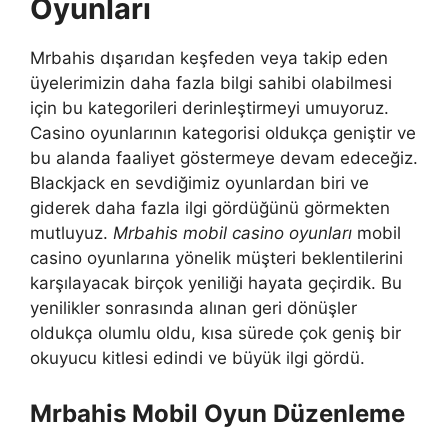
Oyunları
Mrbahis dışarıdan keşfeden veya takip eden
üyelerimizin daha fazla bilgi sahibi olabilmesi
için bu kategorileri derinleştirmeyi umuyoruz.
Casino oyunlarının kategorisi oldukça geniştir ve
bu alanda faaliyet göstermeye devam edeceğiz.
Blackjack en sevdiğimiz oyunlardan biri ve
giderek daha fazla ilgi gördüğünü görmekten
mutluyuz.
Mrbahis mobil casino oyunları
mobil
casino oyunlarına yönelik müşteri beklentilerini
karşılayacak birçok yeniliği hayata geçirdik. Bu
yenilikler sonrasında alınan geri dönüşler
oldukça olumlu oldu, kısa sürede çok geniş bir
okuyucu kitlesi edindi ve büyük ilgi gördü.
Mrbahis Mobil Oyun Düzenleme