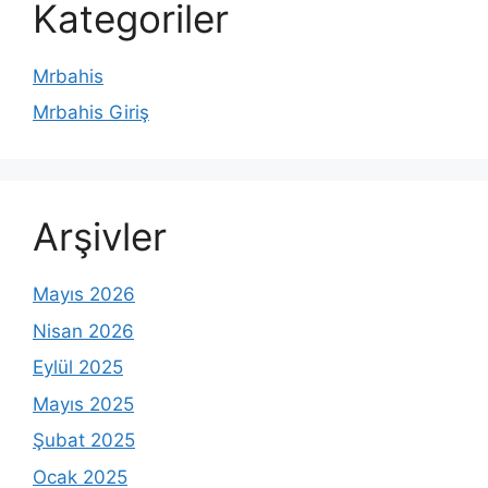
Kategoriler
Mrbahis
Mrbahis Giriş
Arşivler
Mayıs 2026
Nisan 2026
Eylül 2025
Mayıs 2025
Şubat 2025
Ocak 2025