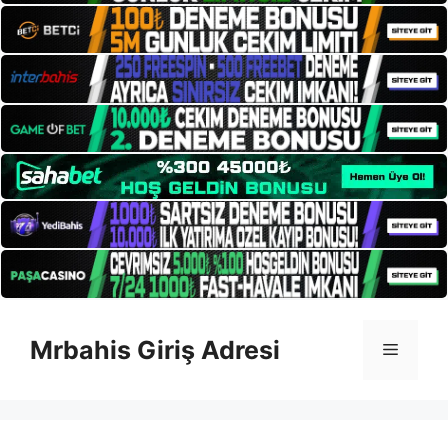
İçeriğe
atla
Mrbahis Giriş Adresi
Menü