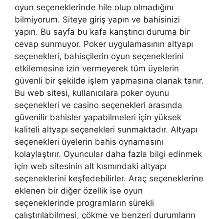
oyun seçeneklerinde hile olup olmadığını
bilmiyorum. Siteye giriş yapın ve bahisinizi
yapın. Bu sayfa bu kafa karıştırıcı duruma bir
cevap sunmuyor. Poker uygulamasının altyapı
seçenekleri, bahisçilerin oyun seçeneklerini
etkilemesine izin vermeyerek tüm üyelerin
güvenli bir şekilde işlem yapmasına olanak tanır.
Bu web sitesi, kullanıcılara poker oyunu
seçenekleri ve casino seçenekleri arasında
güvenilir bahisler yapabilmeleri için yüksek
kaliteli altyapı seçenekleri sunmaktadır. Altyapı
seçenekleri üyelerin bahis oynamasını
kolaylaştırır. Oyuncular daha fazla bilgi edinmek
için web sitesinin alt kısmındaki altyapı
seçeneklerini keşfedebilirler. Araç seçeneklerine
eklenen bir diğer özellik ise oyun
seçeneklerinde programların sürekli
çalıştırılabilmesi, çökme ve benzeri durumların