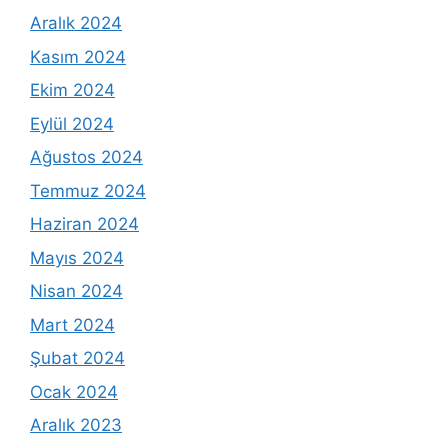
Aralık 2024
Kasım 2024
Ekim 2024
Eylül 2024
Ağustos 2024
Temmuz 2024
Haziran 2024
Mayıs 2024
Nisan 2024
Mart 2024
Şubat 2024
Ocak 2024
Aralık 2023