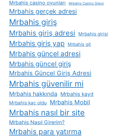
Mrbahis casino oyunları
Mrbahis Casino Sitesi
Mrbahis gerçek adresi
Mrbahis giriş
Mrbahis giriş adresi
Mrbahis girişi
Mrbahis giriş yap
Mrbahis git
Mrbahis güncel adresi
Mrbahis güncel giriş
Mrbahis Güncel Giriş Adresi
Mrbahis güvenilir mi
Mrbahis hakkında
Mrbahis kayıt
Mrbahis Mobil
Mrbahis kaç oldu
Mrbahis nasıl bir site
Mrbahis Nasıl Girerim?
Mrbahis para yatırma