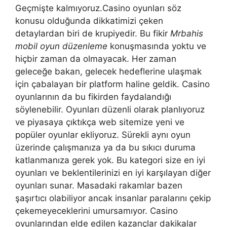
Geçmişte kalmıyoruz.Casino oyunları söz
konusu olduğunda dikkatimizi çeken
detaylardan biri de krupiyedir. Bu fikir
Mrbahis
mobil oyun düzenleme
konuşmasında yoktu ve
hiçbir zaman da olmayacak. Her zaman
geleceğe bakan, gelecek hedeflerine ulaşmak
için çabalayan bir platform haline geldik. Casino
oyunlarının da bu fikirden faydalandığı
söylenebilir. Oyunları düzenli olarak planlıyoruz
ve piyasaya çıktıkça web sitemize yeni ve
popüler oyunlar ekliyoruz. Sürekli aynı oyun
üzerinde çalışmanıza ya da bu sıkıcı duruma
katlanmanıza gerek yok. Bu kategori size en iyi
oyunları ve beklentilerinizi en iyi karşılayan diğer
oyunları sunar. Masadaki rakamlar bazen
şaşırtıcı olabiliyor ancak insanlar paralarını çekip
çekemeyeceklerini umursamıyor. Casino
oyunlarından elde edilen kazançlar dakikalar