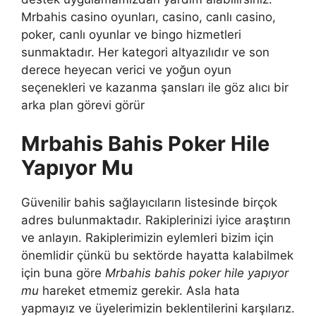
Mrbahis casino oyunları, casino, canlı casino,
poker, canlı oyunlar ve bingo hizmetleri
sunmaktadır. Her kategori altyazılıdır ve son
derece heyecan verici ve yoğun oyun
seçenekleri ve kazanma şansları ile göz alıcı bir
arka plan görevi görür
Mrbahis Bahis Poker Hile
Yapıyor Mu
Güvenilir bahis sağlayıcıların listesinde birçok
adres bulunmaktadır. Rakiplerinizi iyice araştırın
ve anlayın. Rakiplerimizin eylemleri bizim için
önemlidir çünkü bu sektörde hayatta kalabilmek
için buna göre
Mrbahis bahis poker hile yapıyor
mu
hareket etmemiz gerekir. Asla hata
yapmayız ve üyelerimizin beklentilerini karşılarız.