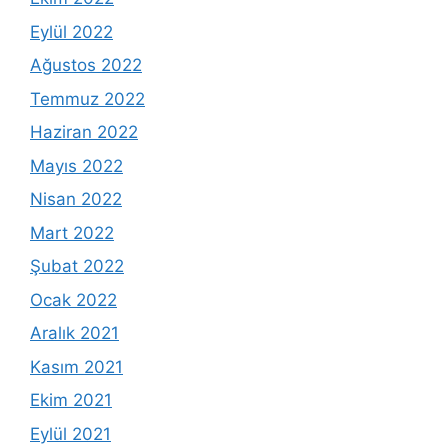
Eylül 2022
Ağustos 2022
Temmuz 2022
Haziran 2022
Mayıs 2022
Nisan 2022
Mart 2022
Şubat 2022
Ocak 2022
Aralık 2021
Kasım 2021
Ekim 2021
Eylül 2021