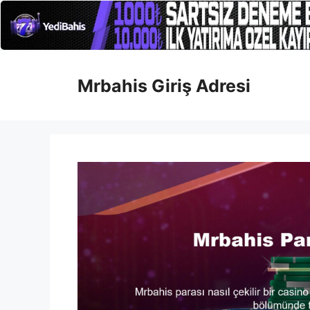
İçeriğe
atla
Mrbahis Giriş Adresi