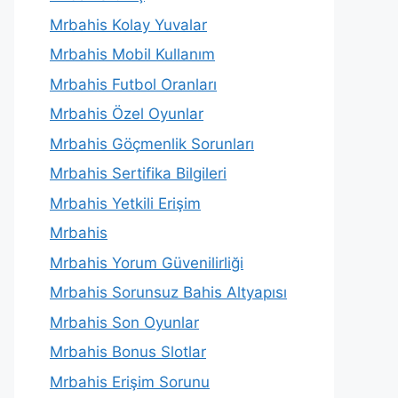
Mrbahis Kolay Yuvalar
Mrbahis Mobil Kullanım
Mrbahis Futbol Oranları
Mrbahis Özel Oyunlar
Mrbahis Göçmenlik Sorunları
Mrbahis Sertifika Bilgileri
Mrbahis Yetkili Erişim
Mrbahis
Mrbahis Yorum Güvenilirliği
Mrbahis Sorunsuz Bahis Altyapısı
Mrbahis Son Oyunlar
Mrbahis Bonus Slotlar
Mrbahis Erişim Sorunu