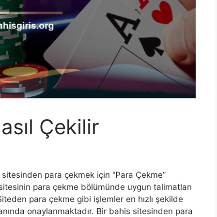
sıl Çekilir
eb sitesinden para çekmek için “Para Çekme”
 sitesinin para çekme bölümünde uygun talimatları
Siteden para çekme gibi işlemler en hızlı şekilde
anında onaylanmaktadır. Bir bahis sitesinden para