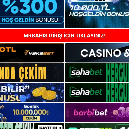
MRBAHIS GİRİŞ İÇİN TIKLAYINIZ!