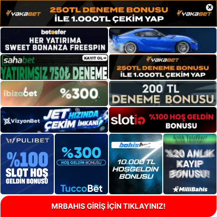
×
MRBAHIS GİRİŞ İÇİN TIKLAYINIZ!