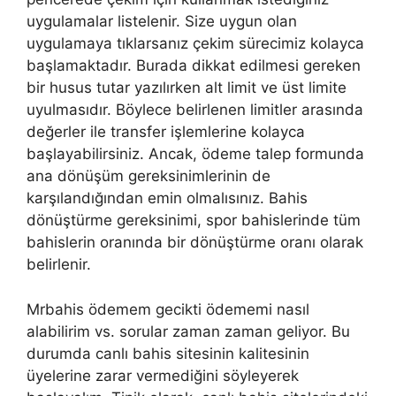
uygulamalar listelenir. Size uygun olan
uygulamaya tıklarsanız çekim sürecimiz kolayca
başlamaktadır. Burada dikkat edilmesi gereken
bir husus tutar yazılırken alt limit ve üst limite
uyulmasıdır. Böylece belirlenen limitler arasında
değerler ile transfer işlemlerine kolayca
başlayabilirsiniz. Ancak, ödeme talep formunda
ana dönüşüm gereksinimlerinin de
karşılandığından emin olmalısınız. Bahis
dönüştürme gereksinimi, spor bahislerinde tüm
bahislerin oranında bir dönüştürme oranı olarak
belirlenir.
Mrbahis ödemem gecikti ödememi nasıl
alabilirim vs. sorular zaman zaman geliyor. Bu
durumda canlı bahis sitesinin kalitesinin
üyelerine zarar vermediğini söyleyerek