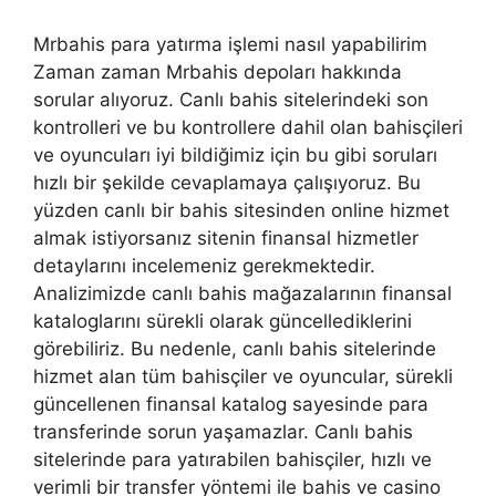
Mrbahis para yatırma işlemi nasıl yapabilirim
Zaman zaman Mrbahis depoları hakkında
sorular alıyoruz. Canlı bahis sitelerindeki son
kontrolleri ve bu kontrollere dahil olan bahisçileri
ve oyuncuları iyi bildiğimiz için bu gibi soruları
hızlı bir şekilde cevaplamaya çalışıyoruz. Bu
yüzden canlı bir bahis sitesinden online hizmet
almak istiyorsanız sitenin finansal hizmetler
detaylarını incelemeniz gerekmektedir.
Analizimizde canlı bahis mağazalarının finansal
kataloglarını sürekli olarak güncellediklerini
görebiliriz. Bu nedenle, canlı bahis sitelerinde
hizmet alan tüm bahisçiler ve oyuncular, sürekli
güncellenen finansal katalog sayesinde para
transferinde sorun yaşamazlar. Canlı bahis
sitelerinde para yatırabilen bahisçiler, hızlı ve
verimli bir transfer yöntemi ile bahis ve casino