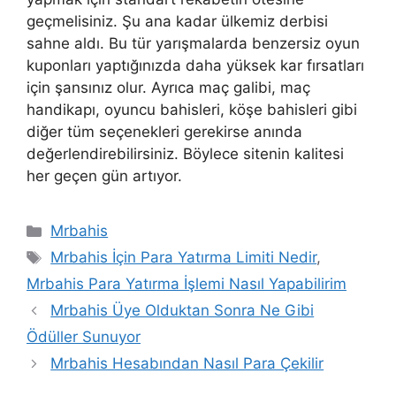
geçmelisiniz. Şu ana kadar ülkemiz derbisi
sahne aldı. Bu tür yarışmalarda benzersiz oyun
kuponları yaptığınızda daha yüksek kar fırsatları
için şansınız olur. Ayrıca maç galibi, maç
handikapı, oyuncu bahisleri, köşe bahisleri gibi
diğer tüm seçenekleri gerekirse anında
değerlendirebilirsiniz. Böylece sitenin kalitesi
her geçen gün artıyor.
Kategoriler
Mrbahis
Etiketler
Mrbahis İçin Para Yatırma Limiti Nedir
,
Mrbahis Para Yatırma İşlemi Nasıl Yapabilirim
Mrbahis Üye Olduktan Sonra Ne Gibi
Ödüller Sunuyor
Mrbahis Hesabından Nasıl Para Çekilir