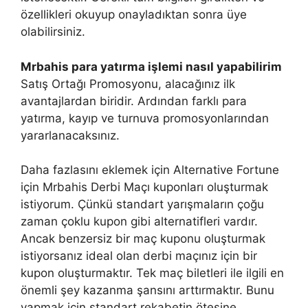
özellikleri okuyup onayladıktan sonra üye
olabilirsiniz.
Mrbahis para yatırma işlemi nasıl yapabilirim
Satış Ortağı Promosyonu, alacağınız ilk
avantajlardan biridir. Ardından farklı para
yatırma, kayıp ve turnuva promosyonlarından
yararlanacaksınız.
Daha fazlasını eklemek için Alternative Fortune
için Mrbahis Derbi Maçı kuponları oluşturmak
istiyorum. Çünkü standart yarışmaların çoğu
zaman çoklu kupon gibi alternatifleri vardır.
Ancak benzersiz bir maç kuponu oluşturmak
istiyorsanız ideal olan derbi maçınız için bir
kupon oluşturmaktır. Tek maç biletleri ile ilgili en
önemli şey kazanma şansını arttırmaktır. Bunu
yapmak için standart rekabetin ötesine