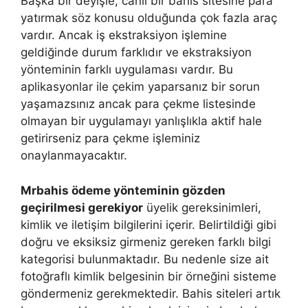
Başka bir deyişle, canlı bir bahis sitesine para
yatırmak söz konusu olduğunda çok fazla araç
vardır. Ancak iş ekstraksiyon işlemine
geldiğinde durum farklıdır ve ekstraksiyon
yönteminin farklı uygulaması vardır. Bu
aplikasyonlar ile çekim yaparsanız bir sorun
yaşamazsınız ancak para çekme listesinde
olmayan bir uygulamayı yanlışlıkla aktif hale
getirirseniz para çekme işleminiz
onaylanmayacaktır.
Mrbahis ödeme yönteminin gözden
geçirilmesi gerekiyor
üyelik gereksinimleri,
kimlik ve iletişim bilgilerini içerir. Belirtildiği gibi
doğru ve eksiksiz girmeniz gereken farklı bilgi
kategorisi bulunmaktadır. Bu nedenle size ait
fotoğraflı kimlik belgesinin bir örneğini sisteme
göndermeniz gerekmektedir. Bahis siteleri artık