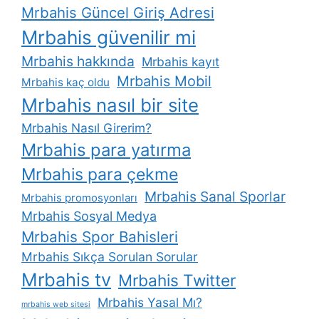
Mrbahis Güncel Giriş Adresi
Mrbahis güvenilir mi
Mrbahis hakkında
Mrbahis kayıt
Mrbahis Mobil
Mrbahis kaç oldu
Mrbahis nasıl bir site
Mrbahis Nasıl Girerim?
Mrbahis para yatırma
Mrbahis para çekme
Mrbahis Sanal Sporlar
Mrbahis promosyonları
Mrbahis Sosyal Medya
Mrbahis Spor Bahisleri
Mrbahis Sıkça Sorulan Sorular
Mrbahis tv
Mrbahis Twitter
Mrbahis Yasal Mı?
mrbahis web sitesi