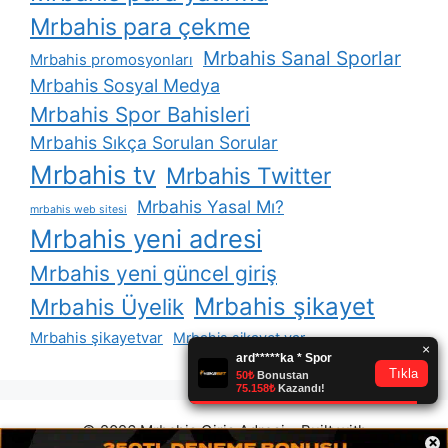
Mrbahis para çekme
Mrbahis Sanal Sporlar
Mrbahis promosyonları
Mrbahis Sosyal Medya
Mrbahis Spor Bahisleri
Mrbahis Sıkça Sorulan Sorular
Mrbahis tv
Mrbahis Twitter
Mrbahis Yasal Mı?
mrbahis web sitesi
Mrbahis yeni adresi
Mrbahis yeni güncel giriş
Mrbahis şikayet
Mrbahis Üyelik
Mrbahis şikayetvar
Mrbahis şikayet var
© 2026 Mrbahis Giriş Adresi
• Built with
×