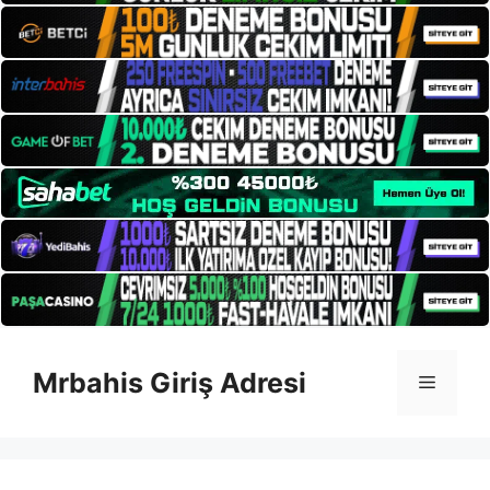
İçeriğe
atla
Mrbahis Giriş Adresi
Menü