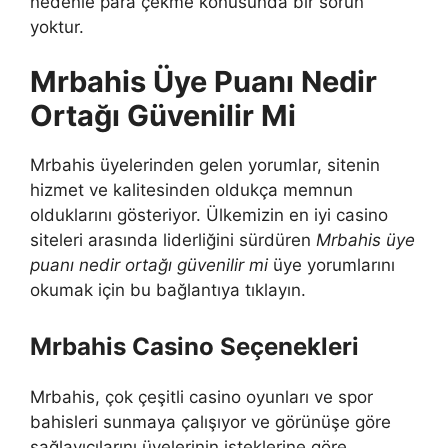
nedenle para çekme konusunda bir sorun
yoktur.
Mrbahis Üye Puanı Nedir
Ortağı Güvenilir Mi
Mrbahis üyelerinden gelen yorumlar, sitenin
hizmet ve kalitesinden oldukça memnun
olduklarını gösteriyor. Ülkemizin en iyi casino
siteleri arasında liderliğini sürdüren
Mrbahis üye
puanı nedir ortağı güvenilir mi
üye yorumlarını
okumak için bu bağlantıya tıklayın.
Mrbahis Casino Seçenekleri
Mrbahis, çok çeşitli casino oyunları ve spor
bahisleri sunmaya çalışıyor ve görünüşe göre
sağlayıcılarını üyelerinin isteklerine göre