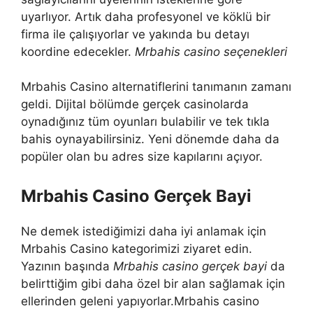
uyarlıyor. Artık daha profesyonel ve köklü bir
firma ile çalışıyorlar ve yakında bu detayı
koordine edecekler.
Mrbahis casino seçenekleri
Mrbahis Casino alternatiflerini tanımanın zamanı
geldi. Dijital bölümde gerçek casinolarda
oynadığınız tüm oyunları bulabilir ve tek tıkla
bahis oynayabilirsiniz. Yeni dönemde daha da
popüler olan bu adres size kapılarını açıyor.
Mrbahis Casino Gerçek Bayi
Ne demek istediğimizi daha iyi anlamak için
Mrbahis Casino kategorimizi ziyaret edin.
Yazının başında
Mrbahis casino gerçek bayi
da
belirttiğim gibi daha özel bir alan sağlamak için
ellerinden geleni yapıyorlar.Mrbahis casino