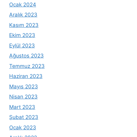
Ocak 2024
Aralık 2023
Kasım 2023
Ekim 2023
Eylül 2023
Ağustos 2023
Temmuz 2023
Haziran 2023
Mayıs 2023
Nisan 2023
Mart 2023
Şubat 2023
Ocak 2023