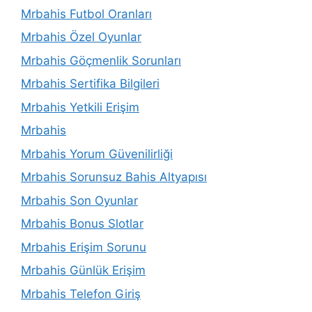
Mrbahis Futbol Oranları
Mrbahis Özel Oyunlar
Mrbahis Göçmenlik Sorunları
Mrbahis Sertifika Bilgileri
Mrbahis Yetkili Erişim
Mrbahis
Mrbahis Yorum Güvenilirliği
Mrbahis Sorunsuz Bahis Altyapısı
Mrbahis Son Oyunlar
Mrbahis Bonus Slotlar
Mrbahis Erişim Sorunu
Mrbahis Günlük Erişim
Mrbahis Telefon Giriş