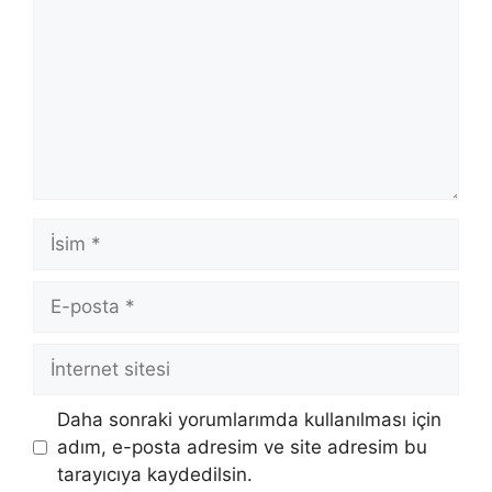
İsim
E-
posta
İnternet
sitesi
Daha sonraki yorumlarımda kullanılması için
adım, e-posta adresim ve site adresim bu
tarayıcıya kaydedilsin.