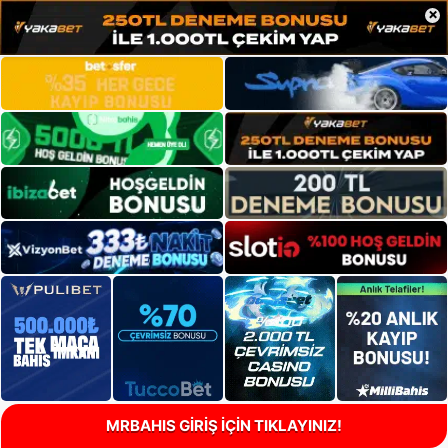
×
MRBAHIS GİRİŞ İÇİN TIKLAYINIZ!