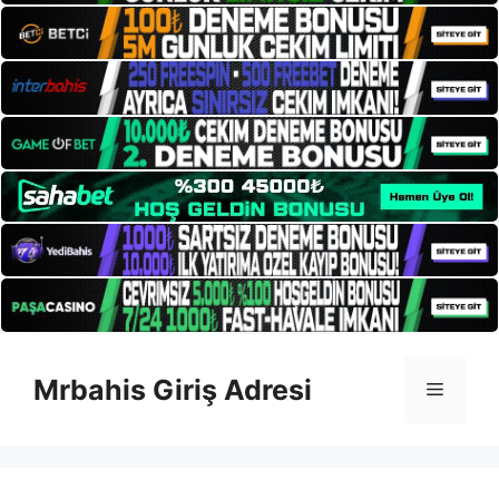
İçeriğe
atla
Mrbahis Giriş Adresi
Menü