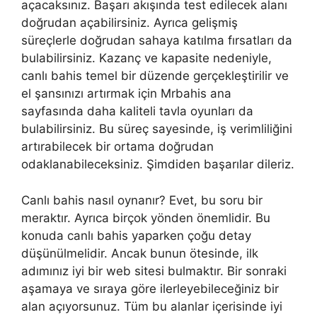
açacaksınız. Başarı akışında test edilecek alanı
doğrudan açabilirsiniz. Ayrıca gelişmiş
süreçlerle doğrudan sahaya katılma fırsatları da
bulabilirsiniz. Kazanç ve kapasite nedeniyle,
canlı bahis temel bir düzende gerçekleştirilir ve
el şansınızı artırmak için Mrbahis ana
sayfasında daha kaliteli tavla oyunları da
bulabilirsiniz. Bu süreç sayesinde, iş verimliliğini
artırabilecek bir ortama doğrudan
odaklanabileceksiniz. Şimdiden başarılar dileriz.
Canlı bahis nasıl oynanır? Evet, bu soru bir
meraktır. Ayrıca birçok yönden önemlidir. Bu
konuda canlı bahis yaparken çoğu detay
düşünülmelidir. Ancak bunun ötesinde, ilk
adımınız iyi bir web sitesi bulmaktır. Bir sonraki
aşamaya ve sıraya göre ilerleyebileceğiniz bir
alan açıyorsunuz. Tüm bu alanlar içerisinde iyi