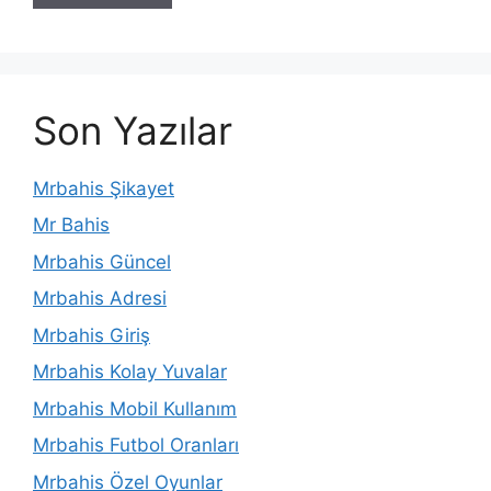
Son Yazılar
Mrbahis Şikayet
Mr Bahis
Mrbahis Güncel
Mrbahis Adresi
Mrbahis Giriş
Mrbahis Kolay Yuvalar
Mrbahis Mobil Kullanım
Mrbahis Futbol Oranları
Mrbahis Özel Oyunlar