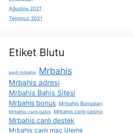
Ağustos 2021
Temmuz 2021
Etiket Blutu
Mrbahis
kayit mrbahis
Mrbahis adresi
Mrbahis Bahis Sitesi
Mrbahis bonus
Mrbahis Bonusları
Mrbahis canlı casino
Mrbahis canli bahis
Mrbahis canlı destek
Mrbahis canlı maç izleme