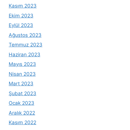
Kasım 2023
Ekim 2023
Eylül 2023
Ağustos 2023
Temmuz 2023
Haziran 2023
Mayıs 2023
Nisan 2023
Mart 2023
Şubat 2023
Ocak 2023
Aralık 2022
Kasım 2022