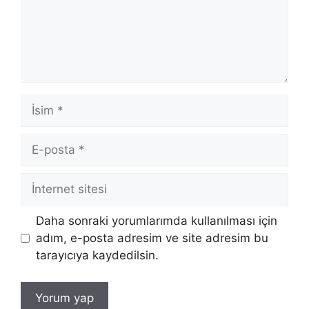
İsim
E-
posta
İnternet
sitesi
Daha sonraki yorumlarımda kullanılması için
adım, e-posta adresim ve site adresim bu
tarayıcıya kaydedilsin.