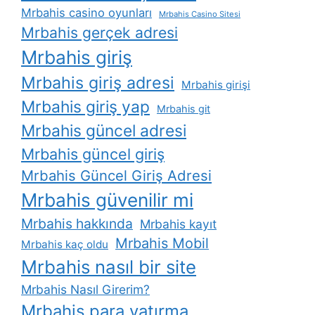
Mrbahis casino oyunları
Mrbahis Casino Sitesi
Mrbahis gerçek adresi
Mrbahis giriş
Mrbahis giriş adresi
Mrbahis girişi
Mrbahis giriş yap
Mrbahis git
Mrbahis güncel adresi
Mrbahis güncel giriş
Mrbahis Güncel Giriş Adresi
Mrbahis güvenilir mi
Mrbahis hakkında
Mrbahis kayıt
Mrbahis Mobil
Mrbahis kaç oldu
Mrbahis nasıl bir site
Mrbahis Nasıl Girerim?
Mrbahis para yatırma