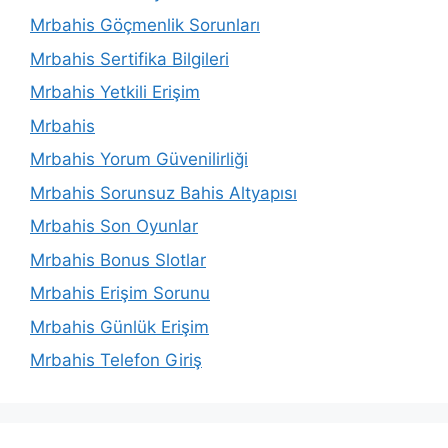
Mrbahis Göçmenlik Sorunları
Mrbahis Sertifika Bilgileri
Mrbahis Yetkili Erişim
Mrbahis
Mrbahis Yorum Güvenilirliği
Mrbahis Sorunsuz Bahis Altyapısı
Mrbahis Son Oyunlar
Mrbahis Bonus Slotlar
Mrbahis Erişim Sorunu
Mrbahis Günlük Erişim
Mrbahis Telefon Giriş