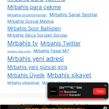
Mrbahis para çekme
Mrbahis Sanal Sporlar
Mrbahis promosyonları
Mrbahis Sosyal Medya
Mrbahis Spor Bahisleri
Mrbahis Sıkça Sorulan Sorular
Mrbahis tv
Mrbahis Twitter
Mrbahis Yasal Mı?
mrbahis web sitesi
Mrbahis yeni adresi
Mrbahis yeni güncel giriş
Mrbahis şikayet
Mrbahis Üyelik
Mrbahis şikayetvar
Mrbahis şikayet var
© 2026 Mrbahis Giriş Adresi
• Built with
×