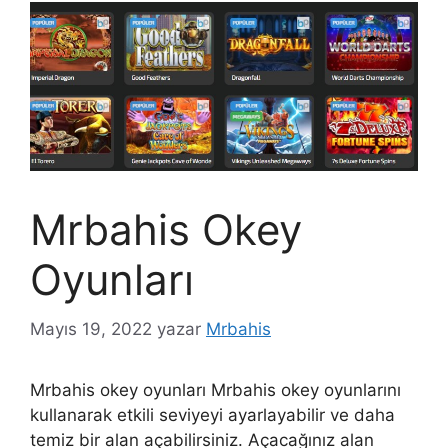
Mrbahis Okey
Oyunları
Mayıs 19, 2022
yazar
Mrbahis
Mrbahis okey oyunları Mrbahis okey oyunlarını
kullanarak etkili seviyeyi ayarlayabilir ve daha
temiz bir alan açabilirsiniz. Açacağınız alan