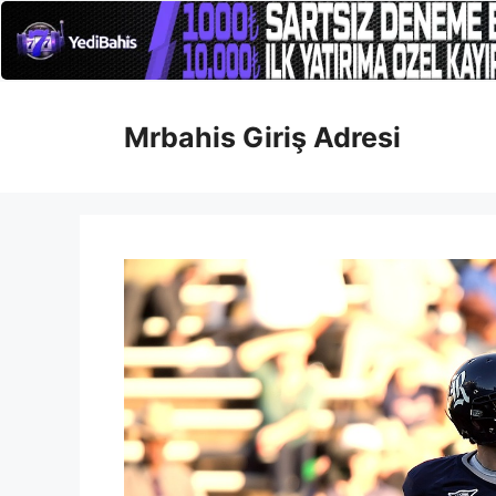
İçeriğe
atla
Mrbahis Giriş Adresi