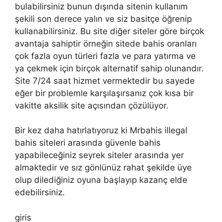
bulabilirsiniz bunun dışında sitenin kullanım
şekili son derece yalın ve siz basitçe öğrenip
kullanabilirsiniz. Bu site diğer siteler göre birçok
avantaja sahiptir örneğin sitede bahis oranları
çok fazla oyun türleri fazla ve para yatırma ve
ya çekmek için birçok alternatif sahip olunandır.
Site 7/24 saat hizmet vermektedir bu sayede
eğer bir problemle karşılaşırsanız çok kısa bir
vakitte aksilik site açısından çözülüyor.
Bir kez daha hatırlatıyoruz ki Mrbahis illegal
bahis siteleri arasında güvenle bahis
yapabileceğiniz seyrek siteler arasında yer
almaktedir ve sız gönlünüz rahat şekilde üye
olup dilediğiniz oyuna başlayıp kazanç elde
edebilirsiniz.
giris