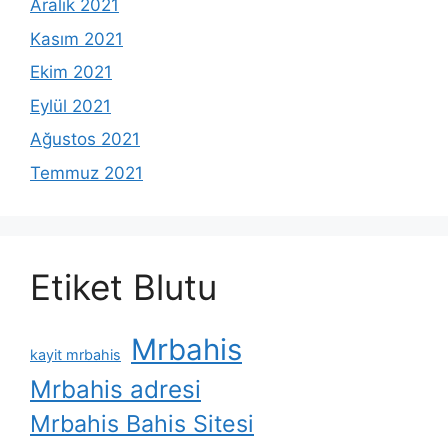
Aralık 2021
Kasım 2021
Ekim 2021
Eylül 2021
Ağustos 2021
Temmuz 2021
Etiket Blutu
Mrbahis
kayit mrbahis
Mrbahis adresi
Mrbahis Bahis Sitesi