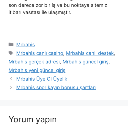
son derece zor bir iş ve bu noktaya sitemiz
itibarı vasıtası ile ulaşmıştır.
Kategoriler
Mrbahis
Etiketler
Mrbahis canlı casino
,
Mrbahis canlı destek
,
Mrbahis gerçek adresi
,
Mrbahis güncel giriş
,
Mrbahis yeni güncel giriş
Mrbahis Üye Ol Üyelik
Mrbahis spor kayıp bonusu şartları
Yorum yapın