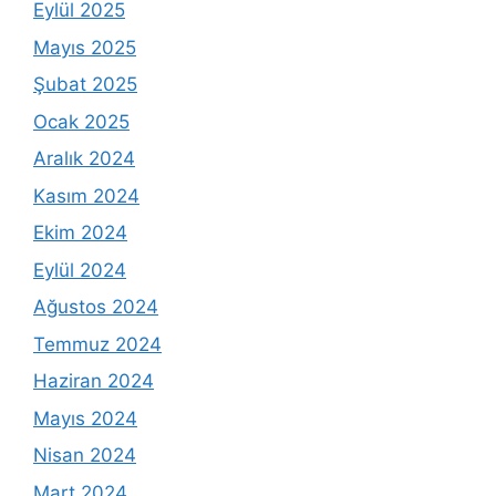
Eylül 2025
Mayıs 2025
Şubat 2025
Ocak 2025
Aralık 2024
Kasım 2024
Ekim 2024
Eylül 2024
Ağustos 2024
Temmuz 2024
Haziran 2024
Mayıs 2024
Nisan 2024
Mart 2024