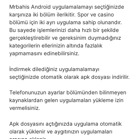
Mrbahis Android uygulamalamayı seçtiğinizde
karşınıza iki bölüm ilerikitir. Spor ve casino
bölümü için iki ayrı uygulama sahip olunandır.
Bu sayede işlemlerinizi daha hızlı bir şekilde
gerçekleştirebilir ve gereksinim duymadığınız
kategorilerin ellerinizin altında fazlalık
yapmamasını edinebilirsiniz.
İndirmek dilediğiniz uygulamalamayı
seçtiğinizde otomatik olarak apk dosyası indirilir.
Telefonunuzun ayarlar bölümünden bilinmeyen
kaynaklardan gelen uygulamaları yükleme izin
vermelisiniz.
Apk dosyasını açtığınızda uygulama otomatik
olarak yüklenir ve aygıtınızın uygulamaları