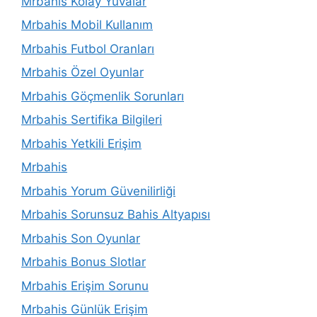
Mrbahis Kolay Yuvalar
Mrbahis Mobil Kullanım
Mrbahis Futbol Oranları
Mrbahis Özel Oyunlar
Mrbahis Göçmenlik Sorunları
Mrbahis Sertifika Bilgileri
Mrbahis Yetkili Erişim
Mrbahis
Mrbahis Yorum Güvenilirliği
Mrbahis Sorunsuz Bahis Altyapısı
Mrbahis Son Oyunlar
Mrbahis Bonus Slotlar
Mrbahis Erişim Sorunu
Mrbahis Günlük Erişim