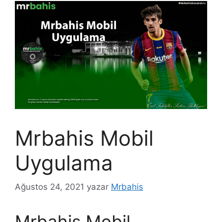
Mrbahis Mobil
Uygulama
Ağustos 24, 2021
yazar
Mrbahis
Mrbahis Mobil