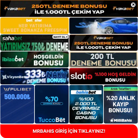
×
MRBAHIS GİRİŞ İÇİN TIKLAYINIZ!