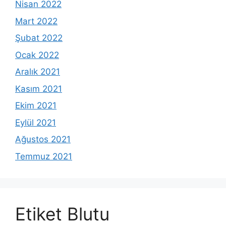
Nisan 2022
Mart 2022
Şubat 2022
Ocak 2022
Aralık 2021
Kasım 2021
Ekim 2021
Eylül 2021
Ağustos 2021
Temmuz 2021
Etiket Blutu