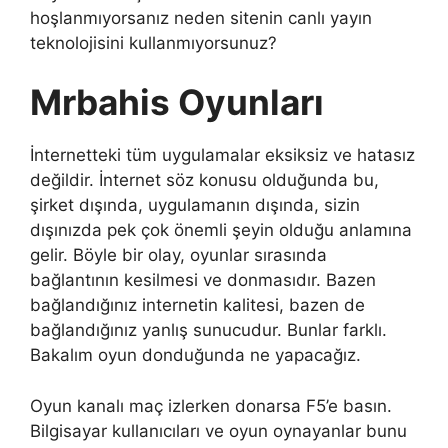
hoşlanmıyorsanız neden sitenin canlı yayın
teknolojisini kullanmıyorsunuz?
Mrbahis Oyunları
İnternetteki tüm uygulamalar eksiksiz ve hatasız
değildir. İnternet söz konusu olduğunda bu,
şirket dışında, uygulamanın dışında, sizin
dışınızda pek çok önemli şeyin olduğu anlamına
gelir. Böyle bir olay, oyunlar sırasında
bağlantının kesilmesi ve donmasıdır. Bazen
bağlandığınız internetin kalitesi, bazen de
bağlandığınız yanlış sunucudur. Bunlar farklı.
Bakalım oyun donduğunda ne yapacağız.
Oyun kanalı maç izlerken donarsa F5’e basın.
Bilgisayar kullanıcıları ve oyun oynayanlar bunu