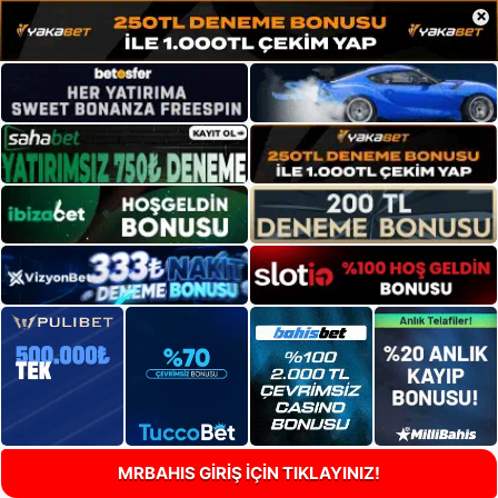
×
MRBAHIS GİRİŞ İÇİN TIKLAYINIZ!