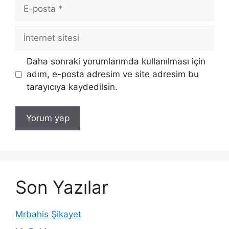
E-
posta
İnternet
sitesi
Daha sonraki yorumlarımda kullanılması için
adım, e-posta adresim ve site adresim bu
tarayıcıya kaydedilsin.
Son Yazılar
Mrbahis Şikayet