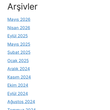
Arşivler
Mayıs 2026
Nisan 2026
Eylül 2025
Mayıs 2025
Şubat 2025
Ocak 2025
Aralık 2024
Kasım 2024
Ekim 2024
Eylül 2024
Ağustos 2024
Temmuz 2024