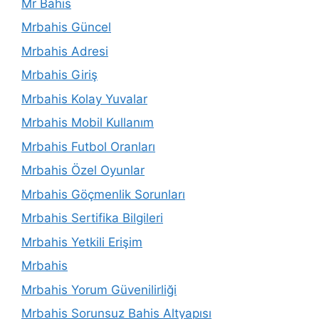
Mr Bahis
Mrbahis Güncel
Mrbahis Adresi
Mrbahis Giriş
Mrbahis Kolay Yuvalar
Mrbahis Mobil Kullanım
Mrbahis Futbol Oranları
Mrbahis Özel Oyunlar
Mrbahis Göçmenlik Sorunları
Mrbahis Sertifika Bilgileri
Mrbahis Yetkili Erişim
Mrbahis
Mrbahis Yorum Güvenilirliği
Mrbahis Sorunsuz Bahis Altyapısı