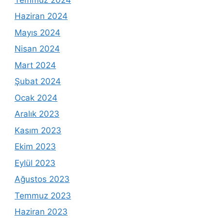
Haziran 2024
Mayıs 2024
Nisan 2024
Mart 2024
Şubat 2024
Ocak 2024
Aralık 2023
Kasım 2023
Ekim 2023
Eylül 2023
Ağustos 2023
Temmuz 2023
Haziran 2023