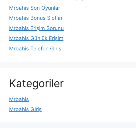
Mrbahis Son Oyunlar
Mrbahis Bonus Slotlar
Mrbahis Erişim Sorunu
Mrbahis Günlük Erişim
Mrbahis Telefon Giriş
Kategoriler
Mrbahis
Mrbahis Giriş