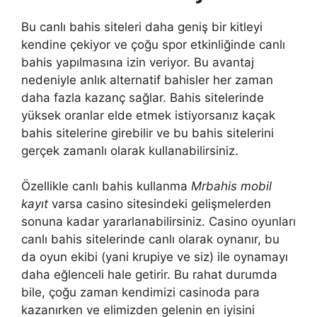
Bu canlı bahis siteleri daha geniş bir kitleyi
kendine çekiyor ve çoğu spor etkinliğinde canlı
bahis yapılmasına izin veriyor. Bu avantaj
nedeniyle anlık alternatif bahisler her zaman
daha fazla kazanç sağlar. Bahis sitelerinde
yüksek oranlar elde etmek istiyorsanız kaçak
bahis sitelerine girebilir ve bu bahis sitelerini
gerçek zamanlı olarak kullanabilirsiniz.
Özellikle canlı bahis kullanma
Mrbahis mobil
kayıt
varsa casino sitesindeki gelişmelerden
sonuna kadar yararlanabilirsiniz. Casino oyunları
canlı bahis sitelerinde canlı olarak oynanır, bu
da oyun ekibi (yani krupiye ve siz) ile oynamayı
daha eğlenceli hale getirir. Bu rahat durumda
bile, çoğu zaman kendimizi casinoda para
kazanırken ve elimizden gelenin en iyisini