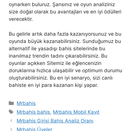
oynarken buluruz. Şansınız ve oyun analiziniz
size doğal olarak bu avantajları ve en iyi ödülleri
verecektir.
Bu gelirle artık daha fazla kazanıyorsunuz ve bu
oyunda büyük kazanabilirsiniz. Sunduğumuz bu
alternatif ile yasadışı bahis sitelerinde bu
inanılmaz trendin tadını çıkarabilirsiniz. Bu
oyunlar açıkken Sitemiz ile eğlencenizin
doruklarına hızlıca ulaşabilir ve optimum durumu
oluşturabilirsiniz. Bu en iyi senaryo, sizi canlı
bahiste en iyi para kazanan kişi yapar.
Kategoriler
Mrbahis
Etiketler
Mrbahis bahis
,
Mrbahis Mobil Kayıt
Mrbahis Girişi Bahis Analiz Oranı
Mrbahis Üyeler