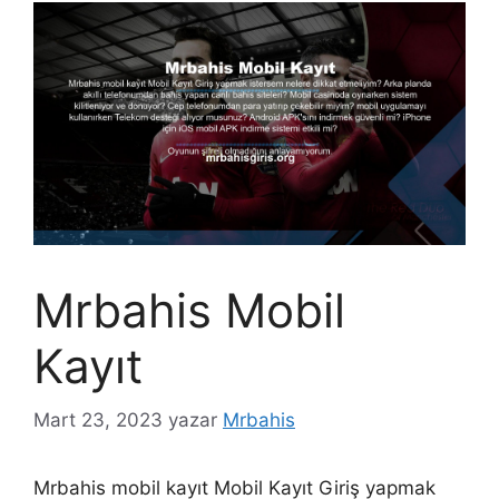
Mrbahis Mobil
Kayıt
Mart 23, 2023
yazar
Mrbahis
Mrbahis mobil kayıt Mobil Kayıt Giriş yapmak