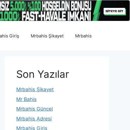
ahis Giriş
Mrbahis Şikayet
Mrbahis
Son Yazılar
Mrbahis Şikayet
Mr Bahis
Mrbahis Güncel
Mrbahis Adresi
Mrbahis Giriş