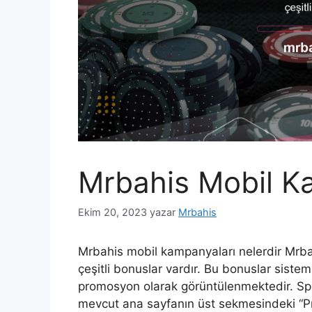
Mrbahis Mobil Ka
Ekim 20, 2023
yazar
Mrbahis
Mrbahis mobil kampanyaları nelerdir Mrbahi
çeşitli bonuslar vardır. Bu bonuslar sistem
promosyon olarak görüntülenmektedir. Sp
mevcut ana sayfanın üst sekmesindeki “Pr