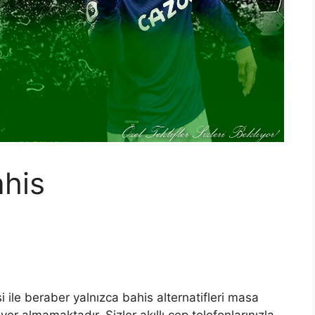
ahis
 ile beraber yalnızca bahis alternatifleri masa
er almamaktadır. Sizler akıllı cep telefonlarınızla