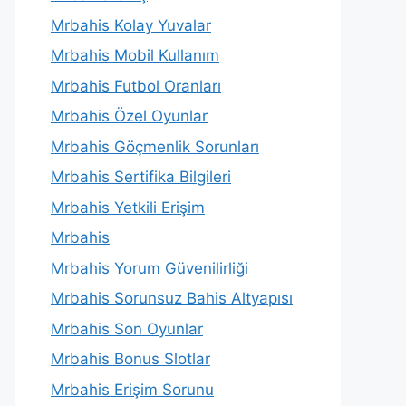
Mrbahis Kolay Yuvalar
Mrbahis Mobil Kullanım
Mrbahis Futbol Oranları
Mrbahis Özel Oyunlar
Mrbahis Göçmenlik Sorunları
Mrbahis Sertifika Bilgileri
Mrbahis Yetkili Erişim
Mrbahis
Mrbahis Yorum Güvenilirliği
Mrbahis Sorunsuz Bahis Altyapısı
Mrbahis Son Oyunlar
Mrbahis Bonus Slotlar
Mrbahis Erişim Sorunu