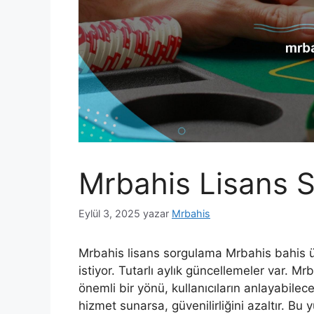
Mrbahis Lisans 
Eylül 3, 2025
yazar
Mrbahis
Mrbahis lisans sorgulama Mrbahis bahis üye
istiyor. Tutarlı aylık güncellemeler var. Mr
önemli bir yönü, kullanıcıların anlayabilece
hizmet sunarsa, güvenilirliğini azaltır. B