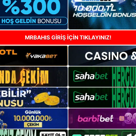
MRBAHIS GİRİŞ İÇİN TIKLAYINIZ!