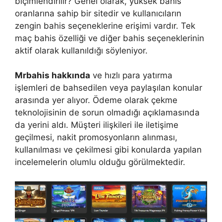
biçimlendirilir? Genel olarak, yüksek bahis
oranlarına sahip bir sitedir ve kullanıcıların
zengin bahis seçeneklerine erişimi vardır. Tek
maç bahis özelliği ve diğer bahis seçeneklerinin
aktif olarak kullanıldığı söyleniyor.
Mrbahis hakkında
ve hızlı para yatırma
işlemleri de bahsedilen veya paylaşılan konular
arasında yer alıyor. Ödeme olarak çekme
teknolojisinin de sorun olmadığı açıklamasında
da yerini aldı. Müşteri ilişkileri ile iletişime
geçilmesi, nakit promosyonların alınması,
kullanılması ve çekilmesi gibi konularda yapılan
incelemelerin olumlu olduğu görülmektedir.