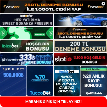
×
MRBAHIS GİRİŞ İÇİN TIKLAYINIZ!