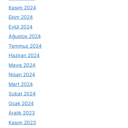
Kasım 2024
Ekim 2024
Eylül 2024
Ağustos 2024
Temmuz 2024
Haziran 2024
Mayıs 2024
Nisan 2024
Mart 2024
Şubat 2024
Ocak 2024
Aralık 2023
Kasım 2023