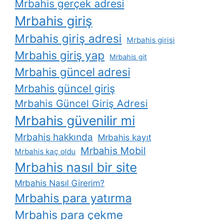
Mrbahis gerçek adresi
Mrbahis giriş
Mrbahis giriş adresi
Mrbahis girişi
Mrbahis giriş yap
Mrbahis git
Mrbahis güncel adresi
Mrbahis güncel giriş
Mrbahis Güncel Giriş Adresi
Mrbahis güvenilir mi
Mrbahis hakkında
Mrbahis kayıt
Mrbahis Mobil
Mrbahis kaç oldu
Mrbahis nasıl bir site
Mrbahis Nasıl Girerim?
Mrbahis para yatırma
Mrbahis para çekme