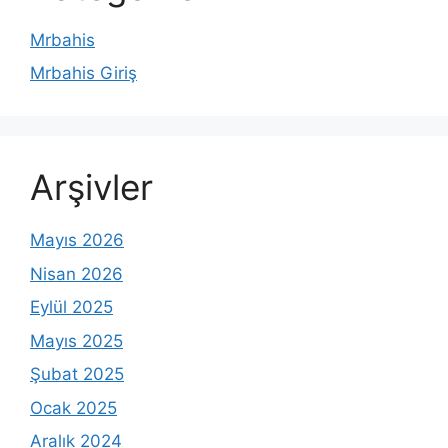
Mrbahis
Mrbahis Giriş
Arşivler
Mayıs 2026
Nisan 2026
Eylül 2025
Mayıs 2025
Şubat 2025
Ocak 2025
Aralık 2024