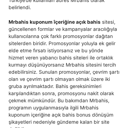
Türkiye’de kullanılan adres Mrbahis olarak
belirlendi.
Mrbahis kuponum îçeriğine açık bahis
sitesi,
güncellenen formlar ve kampanyalar aracılığıyla
kullanıcılarına çok farklı promosyonlar dağıtan
sitelerden biridir. Promosyonlar yoluyla ek gelir
elde etme fırsatı istiyorsanız ve bu yönde
hizmet veren yabancı bahis siteleri ile ortaklık
kurmayı düşünüyorsanız Mrbahis sitesini tercih
edebilirsiniz. Sunulan promosyonlar, çevrim şartı
olan ve çevrim şartı olmayan olmak üzere iki
gruba ayrılmaktadır. Bahis gereksinimleri
karşılandıktan sonra, promosyonu nakit olarak
çekmek mümkündür. Bu bakımdan Mrbahis,
programın uygulanmasıyla ilgili Mrbahis
kuponum içeriğine açık bahis bonus dönüşüm
şikayetleri nedeniyle gündeme kalan bir site