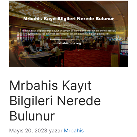
Mrbahis Kayıt
Bilgileri Nerede
Bulunur
Mayıs 20, 2023
yazar
Mrbahis