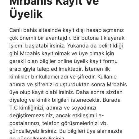
Mrbahis Kayıt Ve
Üyelik
Canlı bahis sitesinde kayıt dışı hesap açmanız
çok önemli bir avantajdır. Bir butona tıklayarak
işlemi başlatabilirsiniz. Yukarıda da belirtildiği
gibi Mrbahis kayıt olmak ve üye olmak için
gerekli olan bilgiler online üyelik kayıt formu
aracılığıyla talep edilmektedir. İstenen ilk
kimlikler bir kullanıcı adı ve şifredir. Kullanıcı
adınızı ve şifrenizi oluşturduktan sonra Mrbahis
üye olup kayıt olabilirsiniz. Daha sonra sizden
diyalog ve kimlik bilgileri istenecektir. Burada
T.C kimliğinizi, adınızı ve soyadınızı
değiştiremezsiniz, ancak etkileşimli e-
postalarınızı, telefon görüşmelerinizi vb.
güncelleyebilirsiniz. Bu bilgileri üye alanınızda
da güncelleyebilirsiniz.