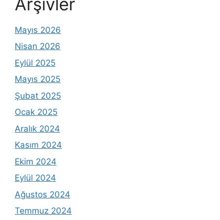
Arşivler
Mayıs 2026
Nisan 2026
Eylül 2025
Mayıs 2025
Şubat 2025
Ocak 2025
Aralık 2024
Kasım 2024
Ekim 2024
Eylül 2024
Ağustos 2024
Temmuz 2024