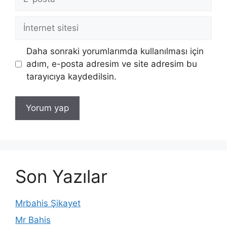
posta
İnternet
sitesi
Daha sonraki yorumlarımda kullanılması için
adım, e-posta adresim ve site adresim bu
tarayıcıya kaydedilsin.
Son Yazılar
Mrbahis Şikayet
Mr Bahis