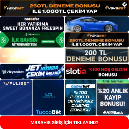
×
MRBAHIS GİRİŞ İÇİN TIKLAYINIZ!