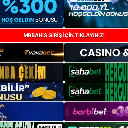
MRBAHIS GİRİŞ İÇİN TIKLAYINIZ!