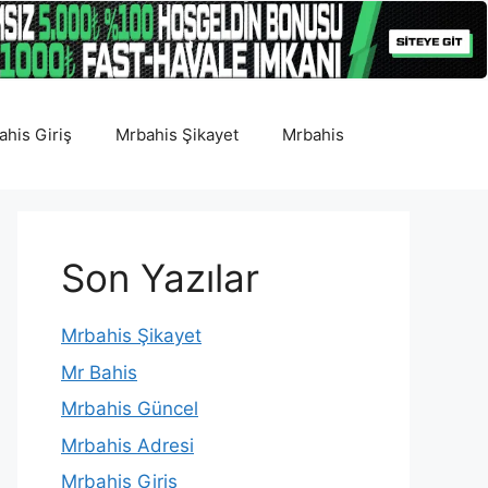
ahis Giriş
Mrbahis Şikayet
Mrbahis
Son Yazılar
Mrbahis Şikayet
Mr Bahis
Mrbahis Güncel
Mrbahis Adresi
Mrbahis Giriş