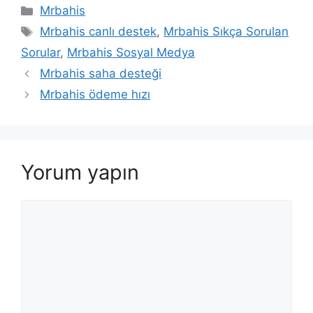
Kategoriler
Mrbahis
Etiketler
Mrbahis canlı destek
,
Mrbahis Sıkça Sorulan
Sorular
,
Mrbahis Sosyal Medya
Mrbahis saha desteği
Mrbahis ödeme hızı
Yorum yapın
Yorum