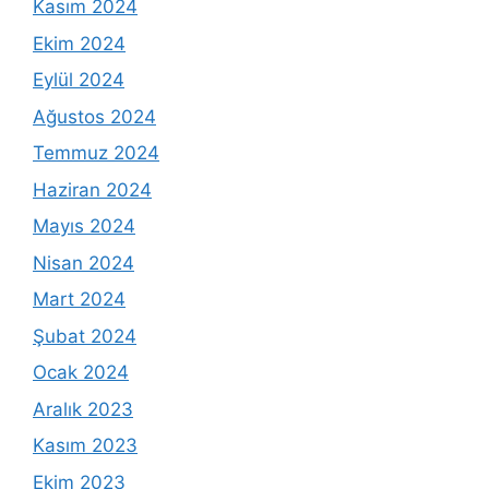
Kasım 2024
Ekim 2024
Eylül 2024
Ağustos 2024
Temmuz 2024
Haziran 2024
Mayıs 2024
Nisan 2024
Mart 2024
Şubat 2024
Ocak 2024
Aralık 2023
Kasım 2023
Ekim 2023