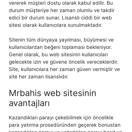
vererek müşteri dostu olarak kabul edilir. Bu
durum müşteriye her zaman olumlu ve takdir
edici bir durum sunar. Lisanslı ciddi bir web
sitesi olarak kullanıcılara sunulmaktadır.
Sitenin tüm dünyaya yayılması, büyümesi ve
kullanıcılardan beğeni toplaması bekleniyor.
Genel olarak, bu web sitesinin kullanıcıları
gelecekte izin ve güvene öncelik vereceklerdir.
Site, kullanıcılara her zaman güven vermiştir ve
site her zaman lisanslıdır.
Mrbahis web sitesinin
avantajları
Kazandıkları parayı çekebilmek için öncelikle
para yatırma prosedüründen geçerek bonustan