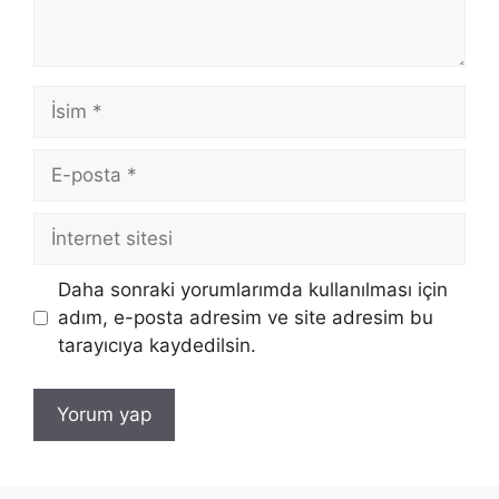
İsim
E-
posta
İnternet
sitesi
Daha sonraki yorumlarımda kullanılması için
adım, e-posta adresim ve site adresim bu
tarayıcıya kaydedilsin.