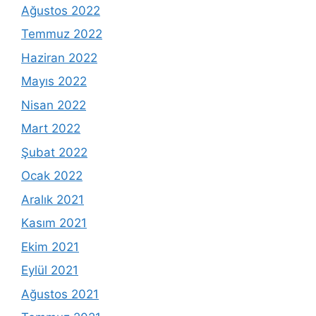
Ağustos 2022
Temmuz 2022
Haziran 2022
Mayıs 2022
Nisan 2022
Mart 2022
Şubat 2022
Ocak 2022
Aralık 2021
Kasım 2021
Ekim 2021
Eylül 2021
Ağustos 2021