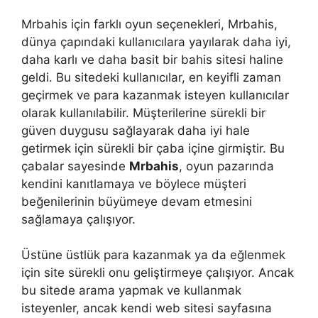
Mrbahis için farklı oyun seçenekleri, Mrbahis,
dünya çapındaki kullanıcılara yayılarak daha iyi,
daha karlı ve daha basit bir bahis sitesi haline
geldi. Bu sitedeki kullanıcılar, en keyifli zaman
geçirmek ve para kazanmak isteyen kullanıcılar
olarak kullanılabilir. Müşterilerine sürekli bir
güven duygusu sağlayarak daha iyi hale
getirmek için sürekli bir çaba içine girmiştir. Bu
çabalar sayesinde
Mrbahis
, oyun pazarında
kendini kanıtlamaya ve böylece müşteri
beğenilerinin büyümeye devam etmesini
sağlamaya çalışıyor.
Üstüne üstlük para kazanmak ya da eğlenmek
için site sürekli onu geliştirmeye çalışıyor. Ancak
bu sitede arama yapmak ve kullanmak
isteyenler, ancak kendi web sitesi sayfasına