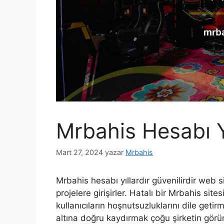
Mrbahis Hesabı Yı
Mart 27, 2024
yazar
Mrbahis
Mrbahis hesabı yıllardır güvenilirdir web sit
projelere girişirler. Hatalı bir Mrbahis sit
kullanıcıların hoşnutsuzluklarını dile geti
altına doğru kaydırmak çoğu şirketin görü