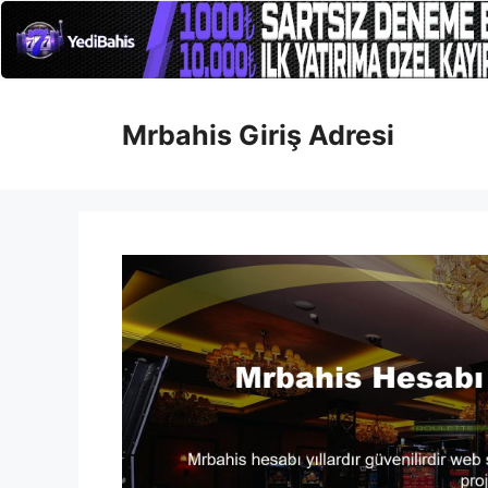
İçeriğe
atla
Mrbahis Giriş Adresi