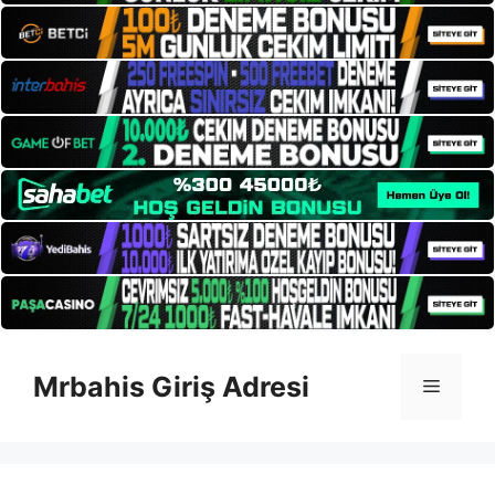
İçeriğe
atla
Mrbahis Giriş Adresi
Menü