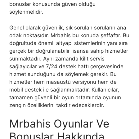
bonuslar konusunda güven olduğu
söylenmelidir.
Genel olarak güvenlik, sık sorulan soruların ana
odak noktasıdır. Mrbahis bu konuda şeffaftır. Bu
doğrultuda önemli altyapı sistemlerinin yanı sıra
gerçek bir doğrulanabilir lisansa sahip hizmetler
sunmaktadır. Aynı zamanda kilit servis
sağlayıcılar ve 7/24 destek hattı çerçevesinde
hizmet sunduğunu da söylemek gerekir. Bu
hizmetler hem masaüstü versiyonu hem de
mobil destek ile sağlanmaktadır. Kullanıcılar,
tamamen güvenli bir oyun ortamında oyunun
zengin özelliklerini takdir edeceklerdir.
Mrbahis Oyunlar Ve
Bonuslar Hakkında