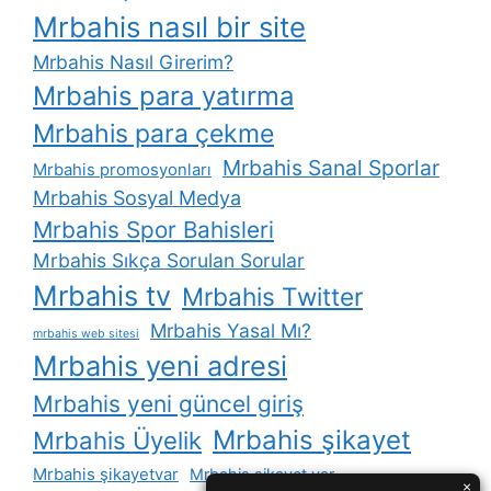
Mrbahis nasıl bir site
Mrbahis Nasıl Girerim?
Mrbahis para yatırma
Mrbahis para çekme
Mrbahis Sanal Sporlar
Mrbahis promosyonları
Mrbahis Sosyal Medya
Mrbahis Spor Bahisleri
Mrbahis Sıkça Sorulan Sorular
Mrbahis tv
Mrbahis Twitter
Mrbahis Yasal Mı?
mrbahis web sitesi
Mrbahis yeni adresi
Mrbahis yeni güncel giriş
Mrbahis şikayet
Mrbahis Üyelik
Mrbahis şikayetvar
Mrbahis şikayet var