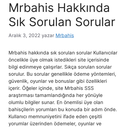
Mrbahis Hakkında
Sık Sorulan Sorular
Aralık 3, 2022
yazar
Mrbahis
Mrbahis hakkında sık sorulan sorular Kullanıcılar
öncelikle üye olmak istedikleri site içerisinde
bilgi edinmeye çalışırlar. Sıkça sorulan sorular
sorulur. Bu sorular genellikle ödeme yöntemleri,
güvenlik, oyunlar ve bonuslar gibi özellikleri
içerir. Öğeler içinde, site Mrbahis SSS
araştırması tamamlandığında her yönüyle
olumlu bilgiler sunar. En önemlisi üye olan
bahisçilerin yorumları bu konuda bir adım önde.
Kullanıcı memnuniyetini ifade eden çeşitli
yorumlar üzerinden ödemeler, oyunlar ve