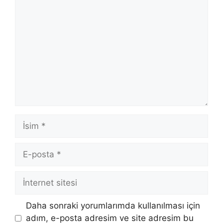
Yorum
İsim
E-
posta
İnternet
sitesi
Daha sonraki yorumlarımda kullanılması için
adım, e-posta adresim ve site adresim bu