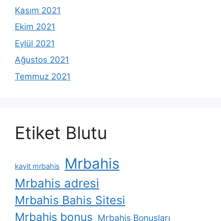
Kasım 2021
Ekim 2021
Eylül 2021
Ağustos 2021
Temmuz 2021
Etiket Blutu
Mrbahis
kayit mrbahis
Mrbahis adresi
Mrbahis Bahis Sitesi
Mrbahis bonus
Mrbahis Bonusları