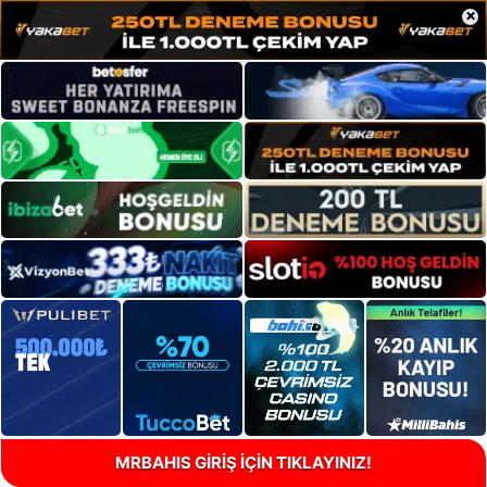
×
MRBAHIS GİRİŞ İÇİN TIKLAYINIZ!