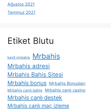
Ağustos 2021
Temmuz 2021
Etiket Blutu
Mrbahis
kayit mrbahis
Mrbahis adresi
Mrbahis Bahis Sitesi
Mrbahis bonus
Mrbahis Bonusları
Mrbahis canlı casino
Mrbahis canli bahis
Mrbahis canlı destek
Mrbahis canlı maç izleme