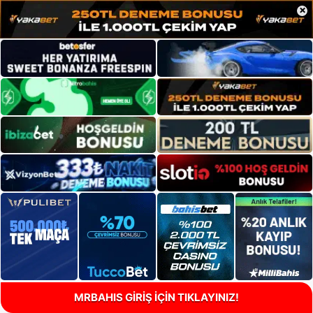
×
MRBAHIS GİRİŞ İÇİN TIKLAYINIZ!