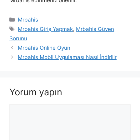
Mrbahis edinmeniz önerilir.
Kategoriler
Mrbahis
Etiketler
Mrbahis Giriş Yapmak
,
Mrbahis Güven
Sorunu
Mrbahis Online Oyun
Mrbahis Mobil Uygulaması Nasıl İndirilir
Yorum yapın
Yorum