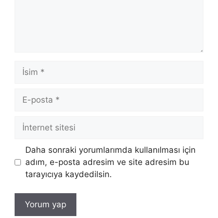
İsim
E-
posta
İnternet
sitesi
Daha sonraki yorumlarımda kullanılması için
adım, e-posta adresim ve site adresim bu
tarayıcıya kaydedilsin.