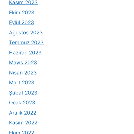
Kasım 2023
Ekim 2023
Eylül 2023
Ağustos 2023
Temmuz 2023
Haziran 2023
Mayıs 2023
Nisan 2023
Mart 2023
Şubat 2023
Ocak 2023
Aralık 2022
Kasım 2022
Ekim 2022