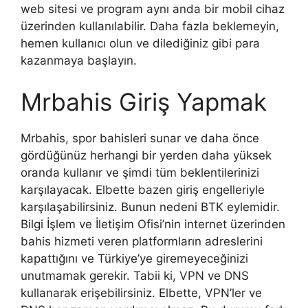
web sitesi ve program aynı anda bir mobil cihaz
üzerinden kullanılabilir. Daha fazla beklemeyin,
hemen kullanıcı olun ve dilediğiniz gibi para
kazanmaya başlayın.
Mrbahis Giriş Yapmak
Mrbahis, spor bahisleri sunar ve daha önce
gördüğünüz herhangi bir yerden daha yüksek
oranda kullanır ve şimdi tüm beklentilerinizi
karşılayacak. Elbette bazen giriş engelleriyle
karşılaşabilirsiniz. Bunun nedeni BTK eylemidir.
Bilgi İşlem ve İletişim Ofisi’nin internet üzerinden
bahis hizmeti veren platformların adreslerini
kapattığını ve Türkiye’ye giremeyeceğinizi
unutmamak gerekir. Tabii ki, VPN ve DNS
kullanarak erişebilirsiniz. Elbette, VPN’ler ve