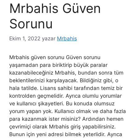
Mrbahis Güven
Sorunu
Ekim 1, 2022
yazar
Mrbahis
Mrbahis güven sorunu Güven sorunu
yaşamadan para biriktirip büyük paralar
kazanabileceğiniz Mrbahis, bundan sonra tüm
beklentilerinizi karşılayacak. Bildiğiniz gibi, o
hala tatilde. Lisans sahibi tarafından temiz bir
kontrolden geçmelidir. Ayrıca olumlu yorumlar
ve kullanıcı şikayetleri. Bu konuda olumsuz
yorum yapan yok. Kullanıcı olmak ve daha fazla
para kazanmak ister misiniz? Ardından hemen
çevrimiçi olarak Mrbahis giriş yapabilirsiniz.
Bunun için yeni adresi bilmek yeterlidir. Ayrıca