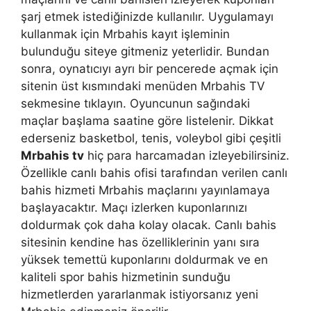
şarj etmek istediğinizde kullanılır. Uygulamayı
kullanmak için Mrbahis kayıt işleminin
bulunduğu siteye gitmeniz yeterlidir. Bundan
sonra, oynatıcıyı ayrı bir pencerede açmak için
sitenin üst kısmındaki menüden Mrbahis TV
sekmesine tıklayın. Oyuncunun sağındaki
maçlar başlama saatine göre listelenir. Dikkat
ederseniz basketbol, ​​tenis, voleybol gibi çeşitli
Mrbahis tv
hiç para harcamadan izleyebilirsiniz.
Özellikle canlı bahis ofisi tarafından verilen canlı
bahis hizmeti Mrbahis maçlarını yayınlamaya
başlayacaktır. Maçı izlerken kuponlarınızı
doldurmak çok daha kolay olacak. Canlı bahis
sitesinin kendine has özelliklerinin yanı sıra
yüksek temettü kuponlarını doldurmak ve en
kaliteli spor bahis hizmetinin sunduğu
hizmetlerden yararlanmak istiyorsanız yeni