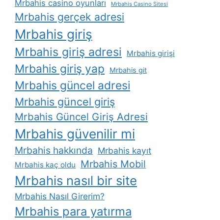
Mrbahis casino oyunları
Mrbahis Casino Sitesi
Mrbahis gerçek adresi
Mrbahis giriş
Mrbahis giriş adresi
Mrbahis girişi
Mrbahis giriş yap
Mrbahis git
Mrbahis güncel adresi
Mrbahis güncel giriş
Mrbahis Güncel Giriş Adresi
Mrbahis güvenilir mi
Mrbahis hakkında
Mrbahis kayıt
Mrbahis Mobil
Mrbahis kaç oldu
Mrbahis nasıl bir site
Mrbahis Nasıl Girerim?
Mrbahis para yatırma