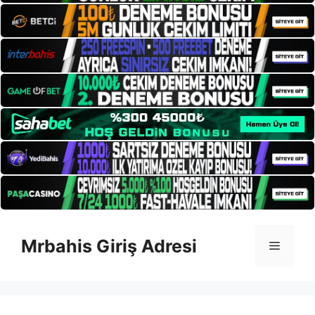
İçeriğe
atla
Mrbahis Giriş Adresi
Menü