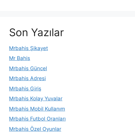
Son Yazılar
Mrbahis Şikayet
Mr Bahis
Mrbahis Güncel
Mrbahis Adresi
Mrbahis Giriş
Mrbahis Kolay Yuvalar
Mrbahis Mobil Kullanım
Mrbahis Futbol Oranları
Mrbahis Özel Oyunlar