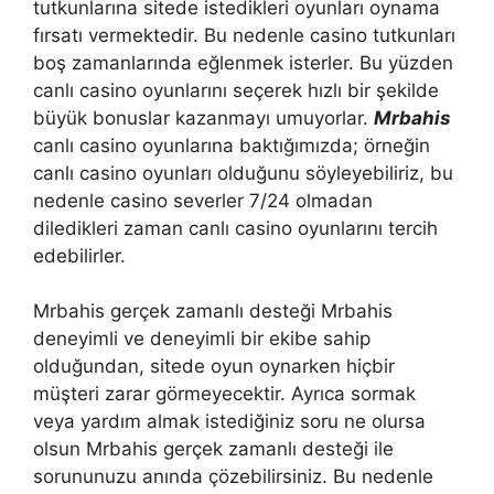
tutkunlarına sitede istedikleri oyunları oynama
fırsatı vermektedir. Bu nedenle casino tutkunları
boş zamanlarında eğlenmek isterler. Bu yüzden
canlı casino oyunlarını seçerek hızlı bir şekilde
büyük bonuslar kazanmayı umuyorlar.
Mrbahis
canlı casino oyunlarına baktığımızda; örneğin
canlı casino oyunları olduğunu söyleyebiliriz, bu
nedenle casino severler 7/24 olmadan
diledikleri zaman canlı casino oyunlarını tercih
edebilirler.
Mrbahis gerçek zamanlı desteği Mrbahis
deneyimli ve deneyimli bir ekibe sahip
olduğundan, sitede oyun oynarken hiçbir
müşteri zarar görmeyecektir. Ayrıca sormak
veya yardım almak istediğiniz soru ne olursa
olsun Mrbahis gerçek zamanlı desteği ile
sorununuzu anında çözebilirsiniz. Bu nedenle