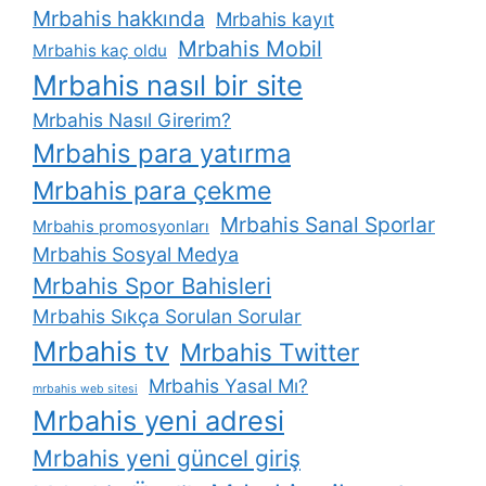
Mrbahis hakkında
Mrbahis kayıt
Mrbahis Mobil
Mrbahis kaç oldu
Mrbahis nasıl bir site
Mrbahis Nasıl Girerim?
Mrbahis para yatırma
Mrbahis para çekme
Mrbahis Sanal Sporlar
Mrbahis promosyonları
Mrbahis Sosyal Medya
Mrbahis Spor Bahisleri
Mrbahis Sıkça Sorulan Sorular
Mrbahis tv
Mrbahis Twitter
Mrbahis Yasal Mı?
mrbahis web sitesi
Mrbahis yeni adresi
Mrbahis yeni güncel giriş