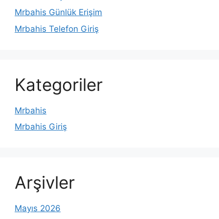
Mrbahis Günlük Erişim
Mrbahis Telefon Giriş
Kategoriler
Mrbahis
Mrbahis Giriş
Arşivler
Mayıs 2026