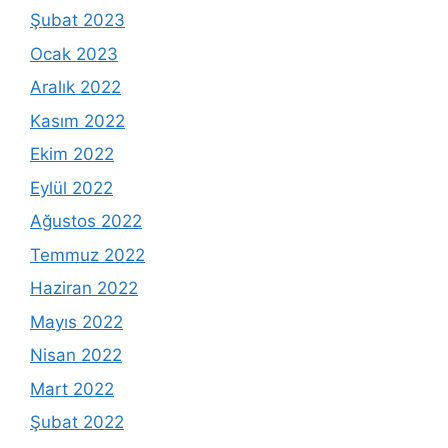
Şubat 2023
Ocak 2023
Aralık 2022
Kasım 2022
Ekim 2022
Eylül 2022
Ağustos 2022
Temmuz 2022
Haziran 2022
Mayıs 2022
Nisan 2022
Mart 2022
Şubat 2022