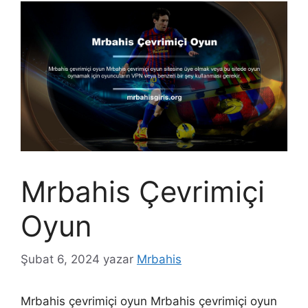
Mrbahis Çevrimiçi
Oyun
Şubat 6, 2024
yazar
Mrbahis
Mrbahis çevrimiçi oyun Mrbahis çevrimiçi oyun