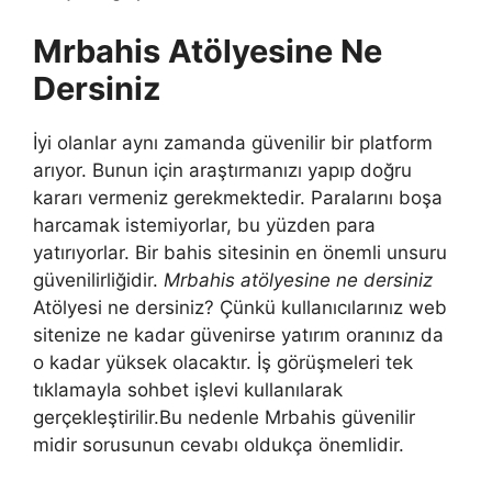
Mrbahis Atölyesine Ne
Dersiniz
İyi olanlar aynı zamanda güvenilir bir platform
arıyor. Bunun için araştırmanızı yapıp doğru
kararı vermeniz gerekmektedir. Paralarını boşa
harcamak istemiyorlar, bu yüzden para
yatırıyorlar. Bir bahis sitesinin en önemli unsuru
güvenilirliğidir.
Mrbahis atölyesine ne dersiniz
Atölyesi ne dersiniz? Çünkü kullanıcılarınız web
sitenize ne kadar güvenirse yatırım oranınız da
o kadar yüksek olacaktır. İş görüşmeleri tek
tıklamayla sohbet işlevi kullanılarak
gerçekleştirilir.Bu nedenle Mrbahis güvenilir
midir sorusunun cevabı oldukça önemlidir.