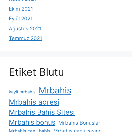
Ekim 2021
Eylül 2021
Ağustos 2021
Temmuz 2021
Etiket Blutu
Mrbahis
kayit mrbahis
Mrbahis adresi
Mrbahis Bahis Sitesi
Mrbahis bonus
Mrbahis Bonusları
Mrbahis canlı casino
Mrbahis canli bahis