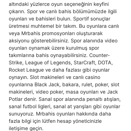
altındaki yüzlerce oyun seçeneğinin keyfini
çıkarın. Spor ve canlı bahis bölümümüzde ilgili
oyunları ve bahisleri bulun. Sportif sonuçlar
üretmesi muhtemel bir takım. Bu oyunlara canlı
veya Mrbahis promosyonları oluşturarak
aksiyonu gösterebilirsiniz. Spor alanında video
oyunları oynamak üzere kurulmuş spor
takımlarına bahis oynayabilirsiniz. Counter-
Strike, League of Legends, StarCraft, DOTA,
Rocket League ve daha fazlası gibi oyunlar
oynayın. Slot makineleri ve canlı casino
oyunlarına Black Jack, bakara, rulet, poker, slot
makineleri, video poker, masa oyunları ve Jack
Potlar denir. Sanal spor alanında penaltı atışları,
sanal futbol ligleri, sanal at yarışları gibi oyunlar
sunuyoruz. Mrbahis oyunları hakkında daha
fazla bilgi için lütfen hesap yöneticinizle
iletişime geçin.