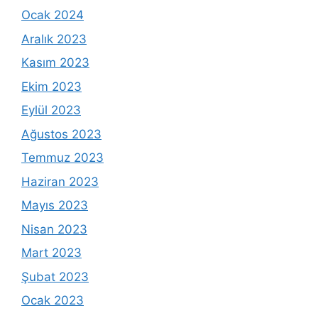
Ocak 2024
Aralık 2023
Kasım 2023
Ekim 2023
Eylül 2023
Ağustos 2023
Temmuz 2023
Haziran 2023
Mayıs 2023
Nisan 2023
Mart 2023
Şubat 2023
Ocak 2023