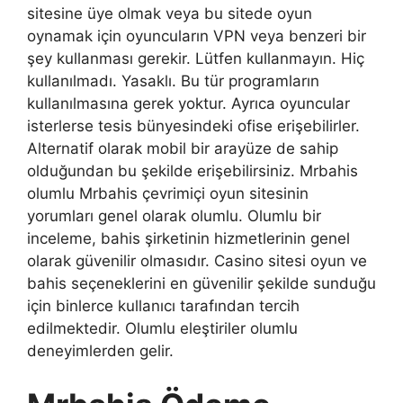
sitesine üye olmak veya bu sitede oyun
oynamak için oyuncuların VPN veya benzeri bir
şey kullanması gerekir. Lütfen kullanmayın. Hiç
kullanılmadı. Yasaklı. Bu tür programların
kullanılmasına gerek yoktur. Ayrıca oyuncular
isterlerse tesis bünyesindeki ofise erişebilirler.
Alternatif olarak mobil bir arayüze de sahip
olduğundan bu şekilde erişebilirsiniz. Mrbahis
olumlu Mrbahis çevrimiçi oyun sitesinin
yorumları genel olarak olumlu. Olumlu bir
inceleme, bahis şirketinin hizmetlerinin genel
olarak güvenilir olmasıdır. Casino sitesi oyun ve
bahis seçeneklerini en güvenilir şekilde sunduğu
için binlerce kullanıcı tarafından tercih
edilmektedir. Olumlu eleştiriler olumlu
deneyimlerden gelir.