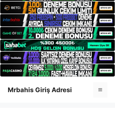
İçeriğe
atla
Mrbahis Giriş Adresi
Menü