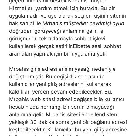
geçebilirim canlı destek Mrbahis müşteri
Hizmetleri yardım etmek için burada. Bu bir
uygulamadır ve üye olarak seçilen kişinin sitenin
hak sahibi ile
Mrbahis müşteriler çevrimiçi oyun
doğrudan görüşeceği anlamına gelir. İş
görüşmeleri tek tıklamayla sohbet işlevi
kullanılarak gerçekleştirilir.Elbette sesli sohbet
aramaları yapmak için bir uygulama yok.
Mrbahis giriş adresi erişim yasağı nedeniyle
değiştirilmiştir. Bu değişiklik sonrasında
kullanıcılar yeni giriş adreslerini kullanarak
kaldıkları yerden devam edebilecekler. Bu,
Mrbahis web sitesi adresi değişse bile kullanıcı
hesabınızda herhangi bir sorun olmayacağı
anlamına gelir. Mrbahis sitesi engellendikten
yaklaşık 30 dakika sonra yeni bir bağlantı adresi
keşfedilecektir. Kullanıcılar bu yeni giriş adresine