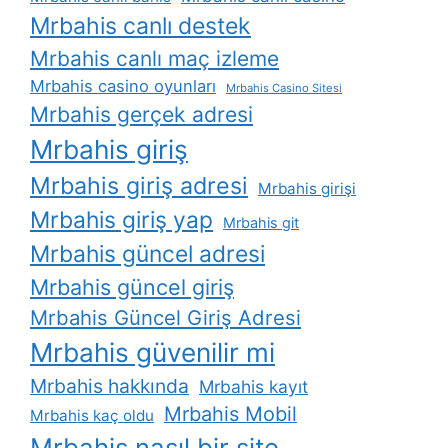
Mrbahis canlı destek
Mrbahis canlı maç izleme
Mrbahis casino oyunları
Mrbahis Casino Sitesi
Mrbahis gerçek adresi
Mrbahis giriş
Mrbahis giriş adresi
Mrbahis girişi
Mrbahis giriş yap
Mrbahis git
Mrbahis güncel adresi
Mrbahis güncel giriş
Mrbahis Güncel Giriş Adresi
Mrbahis güvenilir mi
Mrbahis hakkında
Mrbahis kayıt
Mrbahis Mobil
Mrbahis kaç oldu
Mrbahis nasıl bir site