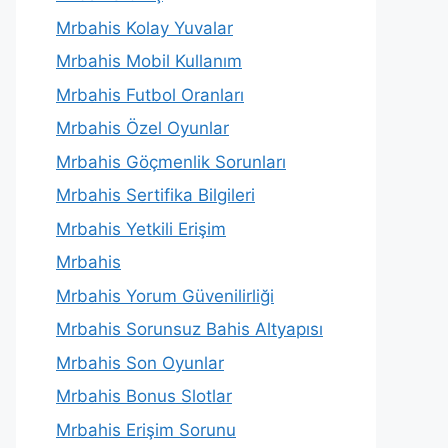
Mrbahis Kolay Yuvalar
Mrbahis Mobil Kullanım
Mrbahis Futbol Oranları
Mrbahis Özel Oyunlar
Mrbahis Göçmenlik Sorunları
Mrbahis Sertifika Bilgileri
Mrbahis Yetkili Erişim
Mrbahis
Mrbahis Yorum Güvenilirliği
Mrbahis Sorunsuz Bahis Altyapısı
Mrbahis Son Oyunlar
Mrbahis Bonus Slotlar
Mrbahis Erişim Sorunu