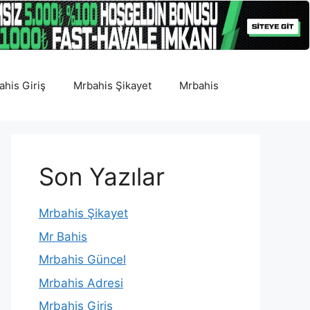
ahis Giriş
Mrbahis Şikayet
Mrbahis
Son Yazılar
Mrbahis Şikayet
Mr Bahis
Mrbahis Güncel
Mrbahis Adresi
Mrbahis Giriş