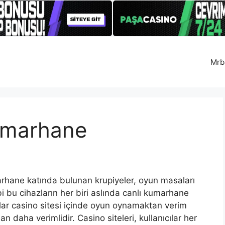
Mrb
umarhane
rhane katında bulunan krupiyeler, oyun masaları
 bu cihazların her biri aslında canlı kumarhane
cular casino sitesi içinde oyun oynamaktan verim
n daha verimlidir. Casino siteleri, kullanıcılar her