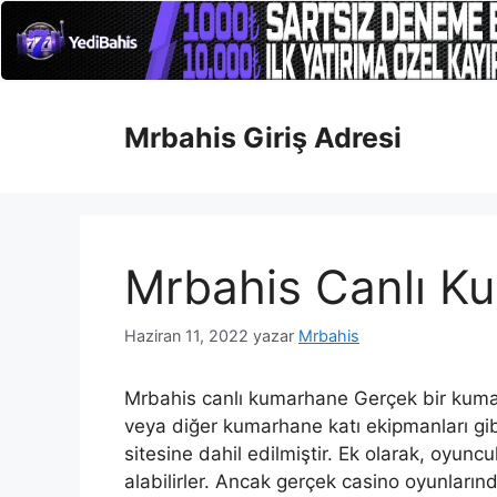
İçeriğe
atla
Mrbahis Giriş Adresi
Mrbahis Canlı K
Haziran 11, 2022
yazar
Mrbahis
Mrbahis canlı kumarhane Gerçek bir kuma
veya diğer kumarhane katı ekipmanları gibi
sitesine dahil edilmiştir. Ek olarak, oyun
alabilirler. Ancak gerçek casino oyunlarında