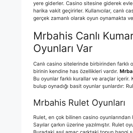
yere giderler. Casino sitesine giderek ev
harika vakit geçirirler. Kullanıcılar, canlı
gerçek zamanlı olarak oyun oynamakta ve 
Mrbahis Canlı Kumar
Oyunları Var
Canlı casino sitelerinde birbirinden farklı
birinin kendine has özellikleri vardır.
Mrbah
Bu oyunlar farklı kurallar ve araçlar içerir.
bulup oynadığı basit oyunlar şunlardır: Ru
Mrbahis Rulet Oyunları
Rulet, en çok bilinen casino oyunlarından b
Sayılar çarkın üzerine yazılmıştır. Rulet oy
Buradaki asıl amaç çarktaki topun hangi s