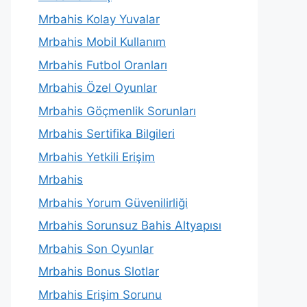
Mrbahis Kolay Yuvalar
Mrbahis Mobil Kullanım
Mrbahis Futbol Oranları
Mrbahis Özel Oyunlar
Mrbahis Göçmenlik Sorunları
Mrbahis Sertifika Bilgileri
Mrbahis Yetkili Erişim
Mrbahis
Mrbahis Yorum Güvenilirliği
Mrbahis Sorunsuz Bahis Altyapısı
Mrbahis Son Oyunlar
Mrbahis Bonus Slotlar
Mrbahis Erişim Sorunu