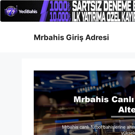
İçeriğe
atla
Mrbahis Giriş Adresi