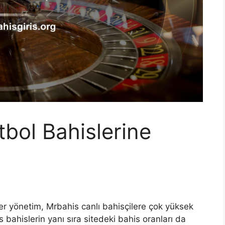
tbol Bahislerine
fler yönetim, Mrbahis canlı bahisçilere çok yüksek
bahislerin yanı sıra sitedeki bahis oranları da