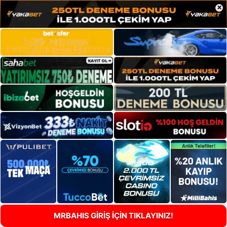
×
MRBAHIS GİRİŞ İÇİN TIKLAYINIZ!