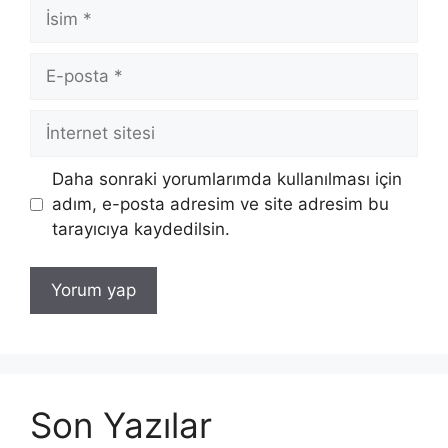
İsim
E-
posta
İnternet
sitesi
Daha sonraki yorumlarımda kullanılması için
adım, e-posta adresim ve site adresim bu
tarayıcıya kaydedilsin.
Son Yazılar