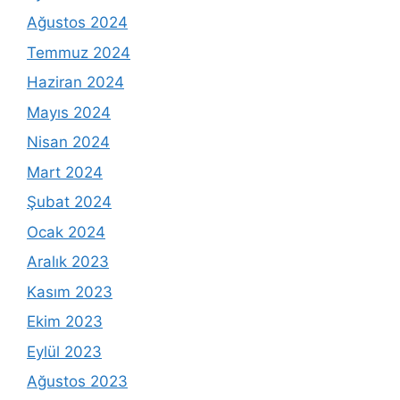
Ağustos 2024
Temmuz 2024
Haziran 2024
Mayıs 2024
Nisan 2024
Mart 2024
Şubat 2024
Ocak 2024
Aralık 2023
Kasım 2023
Ekim 2023
Eylül 2023
Ağustos 2023