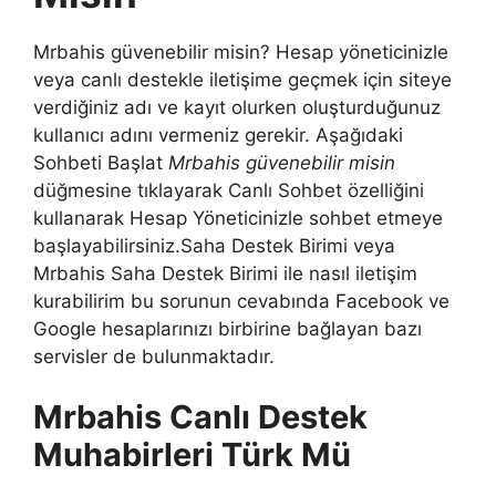
Mrbahis güvenebilir misin? Hesap yöneticinizle
veya canlı destekle iletişime geçmek için siteye
verdiğiniz adı ve kayıt olurken oluşturduğunuz
kullanıcı adını vermeniz gerekir. Aşağıdaki
Sohbeti Başlat
Mrbahis güvenebilir misin
düğmesine tıklayarak Canlı Sohbet özelliğini
kullanarak Hesap Yöneticinizle sohbet etmeye
başlayabilirsiniz.Saha Destek Birimi veya
Mrbahis Saha Destek Birimi ile nasıl iletişim
kurabilirim bu sorunun cevabında Facebook ve
Google hesaplarınızı birbirine bağlayan bazı
servisler de bulunmaktadır.
Mrbahis Canlı Destek
Muhabirleri Türk Mü