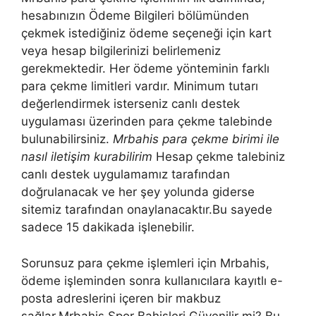
hesabınızın Ödeme Bilgileri bölümünden
çekmek istediğiniz ödeme seçeneği için kart
veya hesap bilgilerinizi belirlemeniz
gerekmektedir. Her ödeme yönteminin farklı
para çekme limitleri vardır. Minimum tutarı
değerlendirmek isterseniz canlı destek
uygulaması üzerinden para çekme talebinde
bulunabilirsiniz.
Mrbahis para çekme birimi ile
nasıl iletişim kurabilirim
Hesap çekme talebiniz
canlı destek uygulamamız tarafından
doğrulanacak ve her şey yolunda giderse
sitemiz tarafından onaylanacaktır.Bu sayede
sadece 15 dakikada işlenebilir.
Sorunsuz para çekme işlemleri için Mrbahis,
ödeme işleminden sonra kullanıcılara kayıtlı e-
posta adreslerini içeren bir makbuz
sağlar.Mrbahis Spor Bahisleri Güvenilir mi? Bu