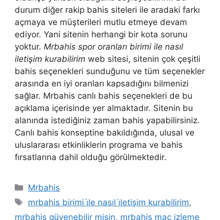
durum diğer rakip bahis siteleri ile aradaki farkı
açmaya ve müşterileri mutlu etmeye devam
ediyor. Yani sitenin herhangi bir kota sorunu
yoktur.
Mrbahis spor oranları birimi ile nasıl
iletişim kurabilirim
web sitesi, sitenin çok çeşitli
bahis seçenekleri sunduğunu ve tüm seçenekler
arasında en iyi oranları kapsadığını bilmenizi
sağlar. Mrbahis canlı bahis seçenekleri de bu
açıklama içerisinde yer almaktadır. Sitenin bu
alanında istediğiniz zaman bahis yapabilirsiniz.
Canlı bahis konseptine bakıldığında, ulusal ve
uluslararası etkinliklerin programa ve bahis
fırsatlarına dahil olduğu görülmektedir.
Kategoriler
Mrbahis
Etiketler
mrbahis birimi i̇le nasıl i̇letişim kurabilirim
,
mrbahis güvenebilir misin
,
mrbahis maç izleme