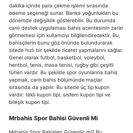
dakika içinde para çekme işlemi sırasında
ödeme seçeneği sunar. Banka yoğunlukları bu
dönemde değişiklik gösterebilir. Bu durumda
canlı destek uygulaması bahis acentesinin zarar
görmemesi için kullanıcıyı bilgilendirecektir. Bu,
bahisçilerin bunu göz önünde bulundurarak
sitede hızlı bir şekilde ticaret yapmalarını sağlar.
Genel olarak futbol, ​​basketbol, ​​voleybol,
hentbol, ​​tenis, masa tenisi, rugby gibi çeşitli
türleri vardır. Bu şekilde spor oyunlarına bahis
yapmak, canlı bahis bölümünde maçlar
sırasında da yapılır. Bu sitede üç tip kupon
vardır: tekli kupon tipi, sistem kupon tipi ve
bileşik kupon tipi.
Mrbahis Spor Bahisi Güvenli Mi
Mrbahis Spor Bahisleri Güvenilir mi? Bu