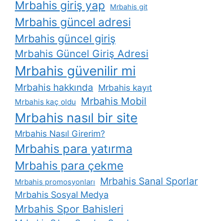
Mrbahis giriş yap
Mrbahis git
Mrbahis güncel adresi
Mrbahis güncel giriş
Mrbahis Güncel Giriş Adresi
Mrbahis güvenilir mi
Mrbahis hakkında
Mrbahis kayıt
Mrbahis Mobil
Mrbahis kaç oldu
Mrbahis nasıl bir site
Mrbahis Nasıl Girerim?
Mrbahis para yatırma
Mrbahis para çekme
Mrbahis Sanal Sporlar
Mrbahis promosyonları
Mrbahis Sosyal Medya
Mrbahis Spor Bahisleri