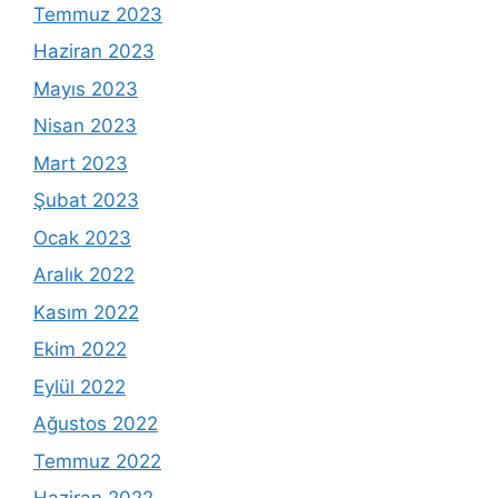
Temmuz 2023
Haziran 2023
Mayıs 2023
Nisan 2023
Mart 2023
Şubat 2023
Ocak 2023
Aralık 2022
Kasım 2022
Ekim 2022
Eylül 2022
Ağustos 2022
Temmuz 2022