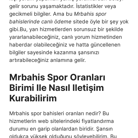
gelir sorunu yaşamaktadır. İstatistikler veya
gecikmeli bilgiler. Ama bu
Mrbahis spor
bahislerinde canlı ödeme
sitede öyle bir şey yok
gibi.Bu, yan hizmetlerden sorunsuz bir şekilde
yararlanabileceğiniz, canlı yorum hizmetinden
haberdar olabileceğiniz ve hatta güncellenen
bilgiler sayesinde kazanma şansınızı
artırabileceğiniz anlamına gelir.
Mrbahis Spor Oranları
Birimi Ile Nasıl Iletişim
Kurabilirim
Mrbahis spor bahisleri oranları nedir? Bu
hizmetlerin web sitelerindeki fiyatlandırma
durumu en garip olanlardan biridir. Şansın
oldukça yüksek olduğunu söyleyebilirim. Bu