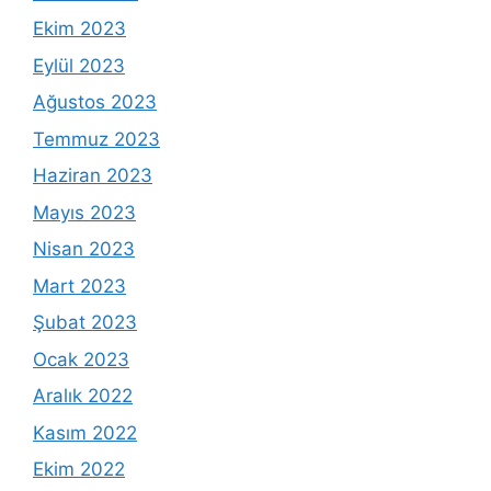
Ekim 2023
Eylül 2023
Ağustos 2023
Temmuz 2023
Haziran 2023
Mayıs 2023
Nisan 2023
Mart 2023
Şubat 2023
Ocak 2023
Aralık 2022
Kasım 2022
Ekim 2022