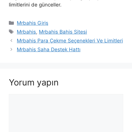
limitlerini de günceller.
Kategoriler
Mrbahis Giriş
Etiketler
Mrbahis
,
Mrbahis Bahis Sitesi
Mrbahis Para Çekme Seçenekleri Ve Limitleri
Mrbahis Saha Destek Hattı
Yorum yapın
Yorum