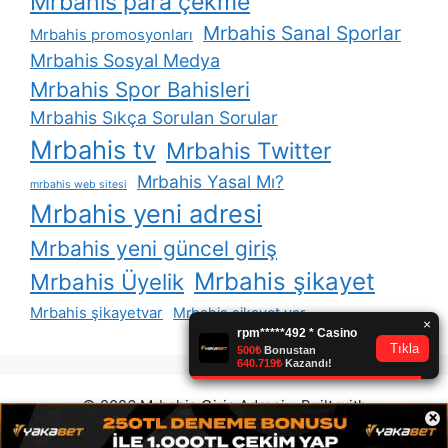
Mrbahis para çekme
Mrbahis Sanal Sporlar
Mrbahis promosyonları
Mrbahis Sosyal Medya
Mrbahis Spor Bahisleri
Mrbahis Sıkça Sorulan Sorular
Mrbahis tv
Mrbahis Twitter
Mrbahis Yasal Mı?
mrbahis web sitesi
Mrbahis yeni adresi
Mrbahis yeni güncel giriş
Mrbahis şikayet
Mrbahis Üyelik
Mrbahis şikayetvar
Mrbahis şikayet var
© 2026 Mrbahis Giriş Adresi
• Built with
×
GeneratePress