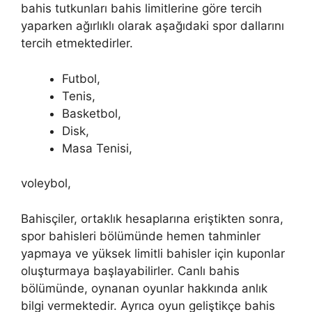
bahis tutkunları bahis limitlerine göre tercih
yaparken ağırlıklı olarak aşağıdaki spor dallarını
tercih etmektedirler.
Futbol,
Tenis,
Basketbol,
Disk,
Masa Tenisi,
voleybol,
Bahisçiler, ortaklık hesaplarına eriştikten sonra,
spor bahisleri bölümünde hemen tahminler
yapmaya ve yüksek limitli bahisler için kuponlar
oluşturmaya başlayabilirler. Canlı bahis
bölümünde, oynanan oyunlar hakkında anlık
bilgi vermektedir. Ayrıca oyun geliştikçe bahis