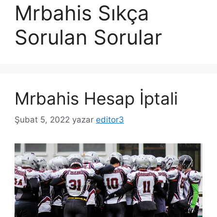
Mrbahis Sıkça
Sorulan Sorular
Mrbahis Hesap İptali
Şubat 5, 2022
yazar
editor3