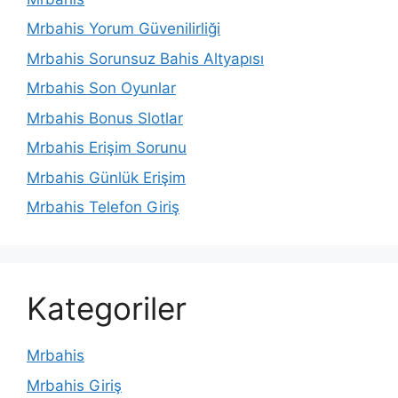
Mrbahis Yorum Güvenilirliği
Mrbahis Sorunsuz Bahis Altyapısı
Mrbahis Son Oyunlar
Mrbahis Bonus Slotlar
Mrbahis Erişim Sorunu
Mrbahis Günlük Erişim
Mrbahis Telefon Giriş
Kategoriler
Mrbahis
Mrbahis Giriş