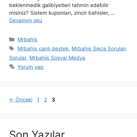
beklenmedik galibiyetleri tahmin edebilir
misiniz? Sistem kuponları, zincir bahisler, …
Devamını oku
Kategoriler
Mrbahis
Etiketler
Mrbahis canlı destek
,
Mrbahis Sıkça Sorulan
Sorular
,
Mrbahis Sosyal Medya
Yorum yap
Sayfa
Sayfa
Sayfa
←
Önceki
1
2
3
Son Yazılar